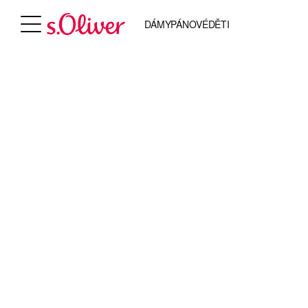
DÁMY
PÁNOVÉ
DĚTI
S.OL
READY WH
CO