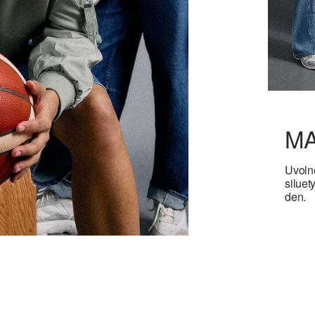
MA
Uvolně
siluet
den.