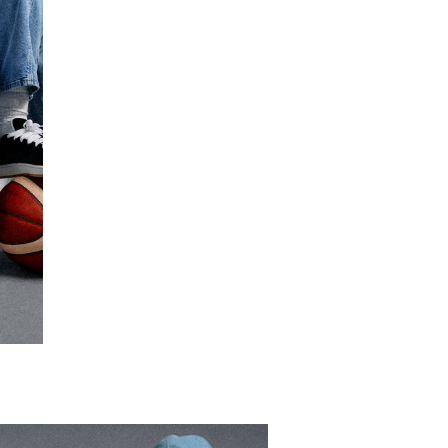
-50%
-36
Tričko z těžkého žerzeje moderního střihu s vysokoškolskou grafikou
Sa
349,00 Kč
699,00 Kč
1 