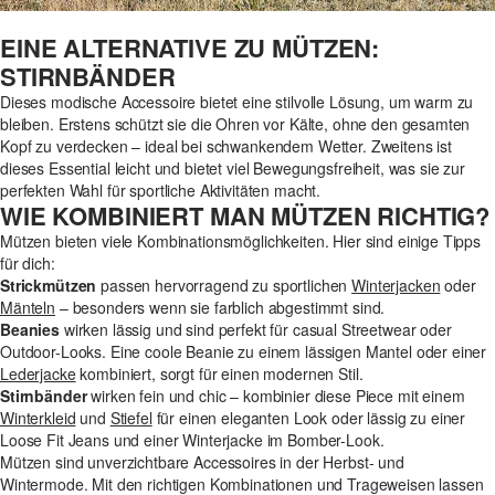
EINE ALTERNATIVE ZU MÜTZEN:
STIRNBÄNDER
Dieses modische Accessoire bietet eine stilvolle Lösung, um warm zu
bleiben. Erstens schützt sie die Ohren vor Kälte, ohne den gesamten
Kopf zu verdecken – ideal bei schwankendem Wetter. Zweitens ist
dieses Essential leicht und bietet viel Bewegungsfreiheit, was sie zur
perfekten Wahl für sportliche Aktivitäten macht.
WIE KOMBINIERT MAN MÜTZEN RICHTIG?
Mützen bieten viele Kombinationsmöglichkeiten. Hier sind einige Tipps
für dich:
Strickmützen
passen hervorragend zu sportlichen
Winterjacken
oder
Mänteln
– besonders wenn sie farblich abgestimmt sind.
Beanies
wirken lässig und sind perfekt für casual Streetwear oder
Outdoor-Looks. Eine coole Beanie zu einem lässigen Mantel oder einer
Lederjacke
kombiniert, sorgt für einen modernen Stil.
Stirnbänder
wirken fein und chic – kombinier diese Piece mit einem
Winterkleid
und
Stiefel
für einen eleganten Look oder lässig zu einer
Loose Fit Jeans und einer Winterjacke im Bomber-Look.
Mützen sind unverzichtbare Accessoires in der Herbst- und
Wintermode. Mit den richtigen Kombinationen und Trageweisen lassen