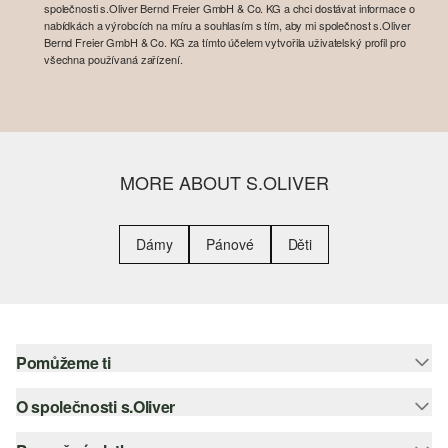
společnosti s.Oliver Bernd Freier GmbH & Co. KG a chci dostávat informace o
nabídkách a výrobcích na míru a souhlasím s tím, aby mi společnost s.Oliver
Bernd Freier GmbH & Co. KG za tímto účelem vytvořila uživatelský profil pro
všechna používaná zařízení.
MORE ABOUT S.OLIVER
Dámy
Pánové
Děti
Pomůžeme ti
O společnosti s.Oliver
Nápověda – často kladené otázky
Nápověda k velikostem