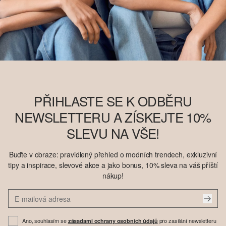
PŘIHLASTE SE K ODBĚRU
NEWSLETTERU A ZÍSKEJTE 10%
SLEVU NA VŠE!
Buďte v obraze: pravidlený přehled o modních trendech, exkluzivní
tipy a inspirace, slevové akce a jako bonus, 10% sleva na váš příští
nákup!
Ano, souhlasím se
pro zasílání newsletteru
zásadami ochrany osobních údajů