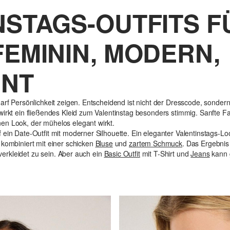
NSTAGS-OUTFITS F
FEMININ, MODERN,
NNT
arf Persönlichkeit zeigen. Entscheidend ist nicht der Dresscode, sondern 
wirkt ein fließendes Kleid zum Valentinstag besonders stimmig. Sanfte Fa
en Look, der mühelos elegant wirkt.
 ein Date-Outfit mit moderner Silhouette. Ein eleganter Valentinstags-L
 kombiniert mit einer schicken
Bluse
und
zartem Schmuck
. Das Ergebnis
e verkleidet zu sein. Aber auch ein
Basic Outfit
mit T-Shirt und
Jeans
kann 