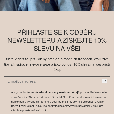
PŘIHLASTE SE K ODBĚRU
NEWSLETTERU A ZÍSKEJTE 10%
SLEVU NA VŠE!
Buďte v obraze: pravidlený přehled o modních trendech, exkluzivní
tipy a inspirace, slevové akce a jako bonus, 10% sleva na váš příští
nákup!
Ano, souhlasím se
pro zasílání newsletteru
zásadami ochrany osobních údajů
společnosti s.Oliver Bernd Freier GmbH & Co. KG a chci dostávat informace o
nabídkách a výrobcích na míru a souhlasím s tím, aby mi společnost s.Oliver
Bernd Freier GmbH & Co. KG za tímto účelem vytvořila uživatelský profil pro
všechna používaná zařízení.