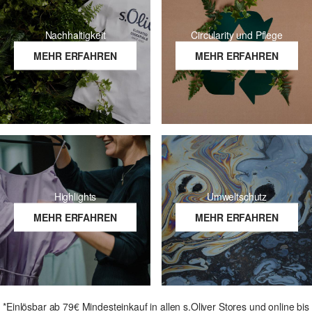
Nachhaltigkeit
Circularity und Pflege
MEHR ERFAHREN
MEHR ERFAHREN
Highlights
Umweltschutz
MEHR ERFAHREN
MEHR ERFAHREN
*Einlösbar ab 79€ Mindesteinkauf in allen s.Oliver Stores und online bis