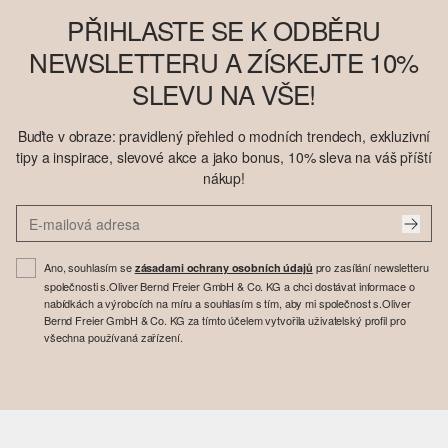
PŘIHLASTE SE K ODBĚRU
NEWSLETTERU A ZÍSKEJTE 10%
SLEVU NA VŠE!
Buďte v obraze: pravidlený přehled o modních trendech, exkluzivní
tipy a inspirace, slevové akce a jako bonus, 10% sleva na váš příští
nákup!
Ano, souhlasím se
pro zasílání newsletteru
zásadami ochrany osobních údajů
společnosti s.Oliver Bernd Freier GmbH & Co. KG a chci dostávat informace o
nabídkách a výrobcích na míru a souhlasím s tím, aby mi společnost s.Oliver
Bernd Freier GmbH & Co. KG za tímto účelem vytvořila uživatelský profil pro
všechna používaná zařízení.