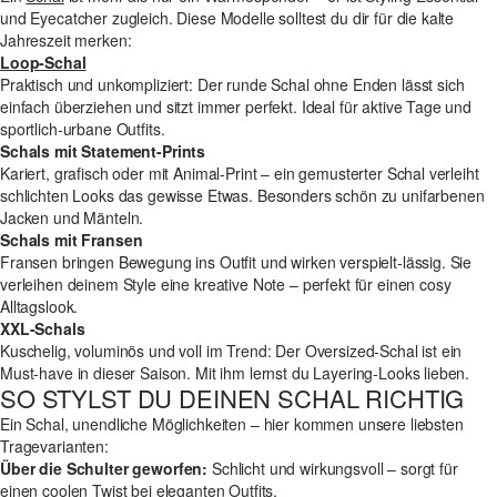
und Eyecatcher zugleich. Diese Modelle solltest du dir für die kalte
Jahreszeit merken:
Loop-Schal
Praktisch und unkompliziert: Der runde Schal ohne Enden lässt sich
einfach überziehen und sitzt immer perfekt. Ideal für aktive Tage und
sportlich-urbane Outfits.
Schals mit Statement-Prints
Kariert, grafisch oder mit Animal-Print – ein gemusterter Schal verleiht
schlichten Looks das gewisse Etwas. Besonders schön zu unifarbenen
Jacken und Mänteln.
Schals mit Fransen
Fransen bringen Bewegung ins Outfit und wirken verspielt-lässig. Sie
verleihen deinem Style eine kreative Note – perfekt für einen cosy
Alltagslook.
XXL-Schals
Kuschelig, voluminös und voll im Trend: Der Oversized-Schal ist ein
Must-have in dieser Saison. Mit ihm lernst du Layering-Looks lieben.
SO STYLST DU DEINEN SCHAL RICHTIG
Ein Schal, unendliche Möglichkeiten – hier kommen unsere liebsten
Tragevarianten:
Über die Schulter geworfen:
Schlicht und wirkungsvoll – sorgt für
einen coolen Twist bei eleganten Outfits.