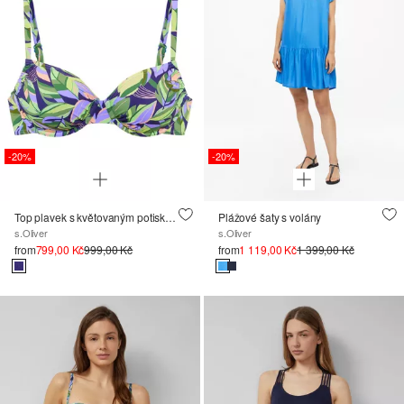
-20%
-20%
Top plavek s květovaným potiskem
Plážové šaty s volány
s.Oliver
s.Oliver
from
799,00 Kč
999,00 Kč
from
1 119,00 Kč
1 399,00 Kč