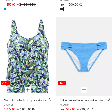
1 459,00 Kč
2 199,00 Kč
from
1 600,00 Kč
-20%
-26%
Nadměrný Tankini top s květovaným potiskem
Bikinové kalhotky se strukturovaným vzorem
s.Oliver
s.Oliver
1 279,00 Kč
1 600,00 Kč
from
589,00 Kč
799,00 Kč