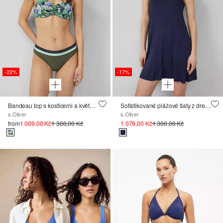
-22%
-17%
Bandeau top s kosticemi a květovaným potiskem
Sofistikované plážové šaty z dresu
s.Oliver
s.Oliver
from
1 009,00 Kč
1 300,00 Kč
1 079,00 Kč
1 300,00 Kč