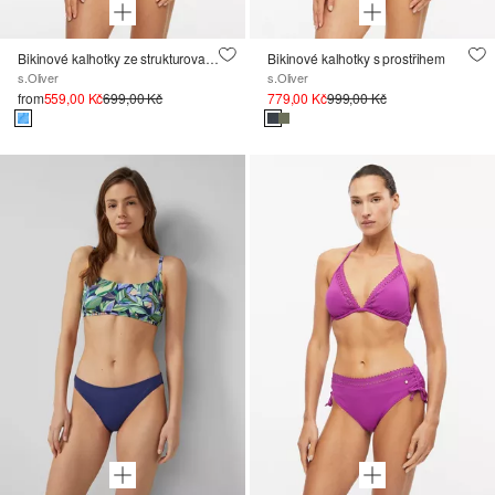
Bikinové kalhotky ze strukturovaného mikrovlákna
Bikinové kalhotky s prostřihem
s.Oliver
s.Oliver
from
559,00 Kč
699,00 Kč
779,00 Kč
999,00 Kč