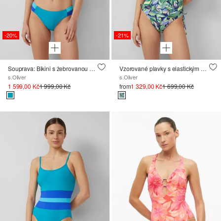
-20%
-21%
Souprava: Bikini s žebrovanou strukturou a Colourblockingem
Vzorované plavky s elastickým podbřišníkem vpředu
s.Oliver
s.Oliver
1 599,00 Kč
1 999,00 Kč
from
1 329,00 Kč
1 699,00 Kč