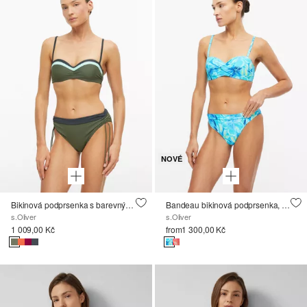
NOVÉ
Bikinová podprsenka s barevnými bloky a zavazováním za krkem
Bandeau bikinová podprsenka, ke kombinování, s květovaným vzorem
s.Oliver
s.Oliver
1 009,00 Kč
from
1 300,00 Kč