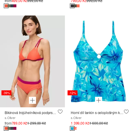
from
499,00 Kč
999,00 Kč
799,00 Kč
999,00 Kč
-39%
-12%
Bikinová trojúhelníková podprsenka s barevnými bloky
Horní díl tankin s celoplošným květinovým potiskem
s.Oliver
s.Oliver
from
789,00 Kč
1 299,00 Kč
1 399,00 Kč
1 600,00 Kč