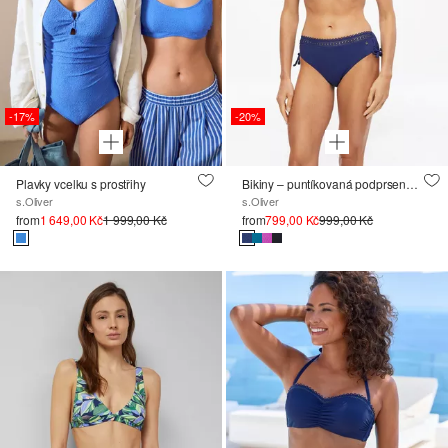
-17%
-20%
Plavky vcelku s prostřihy
Bikiny – puntíkovaná podprsenka s dírkovanou výšivkou
s.Oliver
s.Oliver
from
1 649,00 Kč
1 999,00 Kč
from
799,00 Kč
999,00 Kč