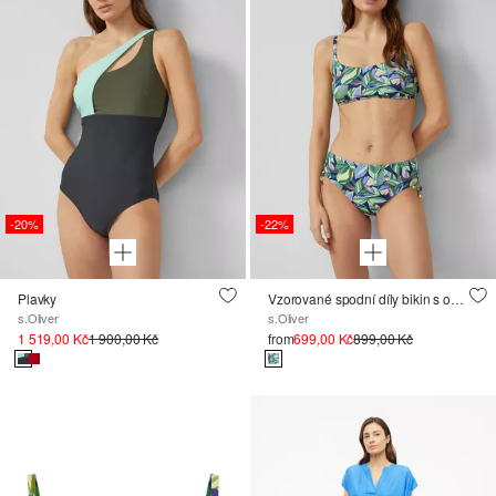
-20%
-22%
Plavky
Vzorované spodní díly bikin s ozdobnými korálky
s.Oliver
s.Oliver
1 519,00 Kč
1 900,00 Kč
from
699,00 Kč
899,00 Kč