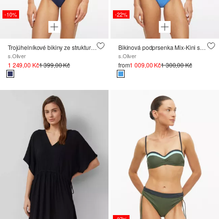
-10%
-22%
Trojúhelníkové bikiny ze strukturovaného materiálu, s ozdobným kroužkem
Bikinová podprsenka Mix-Kini se stranicemi a strukturovaným vzorem
s.Oliver
s.Oliver
1 249,00 Kč
1 399,00 Kč
from
1 009,00 Kč
1 300,00 Kč