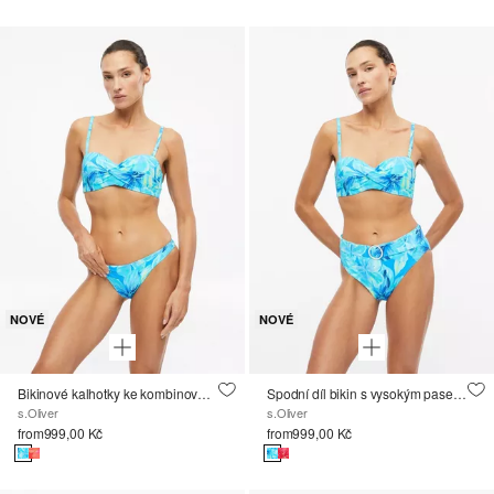
NOVÉ
NOVÉ
Bikinové kalhotky ke kombinování, s květovaným vzorem
Spodní díl bikin s vysokým pasem a odnímatelným páskem s ozdobným kroužkem
s.Oliver
s.Oliver
from
999,00 Kč
from
999,00 Kč