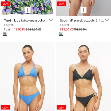
-20%
-22%
Tankini top s květovaným potiskem po celé ploše
Spodní díl plavek s ozdobnými korálky
s.Oliver
s.Oliver
from
1 119,00 Kč
1 399,00 Kč
619,00 Kč
799,00 Kč
-20%
-22%