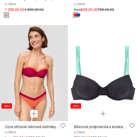
s.Oliver
s.Oliver
1 359,00 Kč
1 900,00 Kč
from
639,00 Kč
799,00 Kč
-50%
-20%
Úzce střižené bikinové kalhotky s barevnými bloky
Bikinová podprsenka s kosticemi a barevnými bloky
s.Oliver
s.Oliver