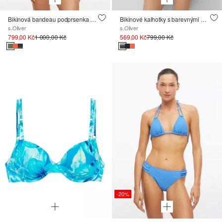
Bikinová bandeau podprsenka s barevnými bloky
Bikinové kalhotky s barevnými bloky
s.Oliver
s.Oliver
799,00 Kč
1 000,00 Kč
569,00 Kč
799,00 Kč
-20%