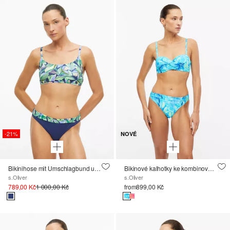
-21%
NOVÉ
Bikinihose mit Umschlagbund und floralem Print
Bikinové kalhotky ke kombinování, s květovaným vzorem
s.Oliver
s.Oliver
789,00 Kč
1 000,00 Kč
from
899,00 Kč