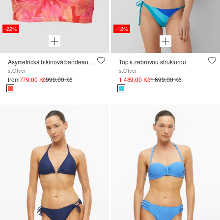
-22%
-12%
Asymetrická bikinová bandeau podprsenka s ozdobným kroužkem
Top s žebrovou strukturou
s.Oliver
s.Oliver
from
779,00 Kč
999,00 Kč
1 489,00 Kč
1 699,00 Kč