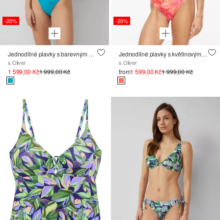
-20%
-20%
Jednodílné plavky s barevným blokováním
Jednodílné plavky s květinovým potiskem po celé ploše
s.Oliver
s.Oliver
1 599,00 Kč
1 999,00 Kč
from
1 599,00 Kč
1 999,00 Kč