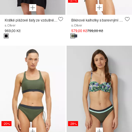
-27%
Krátké plážové šaty ze vzdušné viskózy
Bikinové kalhotky s barevnými bloky
s.Oliver
s.Oliver
969,00 Kč
579,00 Kč
799,00 Kč
-20%
-28%