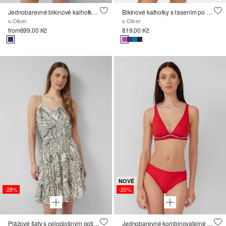
Jednobarevné bikinové kalhotky z mikrovlákna
Bikinové kalhotky s řasením po stranách
s.Oliver
s.Oliver
from
699,00 Kč
819,00 Kč
NOVÉ
-28%
-20%
Plážové šaty s celoplošným potiskem
Jednobarevné kombinovatelné spodní díly bikin