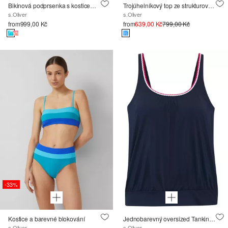
Bikinová podprsenka s kosticemi, ke kombinování, s květovaným vzorem
Trojúhelníkový top ze strukturovaného mikrovlákna
s.Oliver
s.Oliver
from
999,00 Kč
from
639,00 Kč
799,00 Kč
-33%
Kostice a barevné blokování
Jednobarevný oversized Tankini top
s.Oliver
s.Oliver