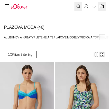
PLÁŽOVÁ MÓDA
(46)
ALL
BUNDY A KABÁTY
PLETENÉ A TEPLÁKOVÉ MODELY
TRIČKA A TOPY
HALE
Filters & Sorting