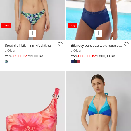
-23%
-20%
Spodní díl bikin z mikrovlákna
Bikinový bandeau top s nařasením
s.Oliver
s.Oliver
from
609,00 Kč
799,00 Kč
from
1 039,00 Kč
1 300,00 Kč