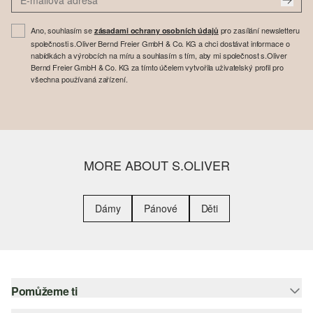
Ano, souhlasím se
pro zasílání newsletteru
zásadami ochrany osobních údajů
společnosti s.Oliver Bernd Freier GmbH & Co. KG a chci dostávat informace o
nabídkách a výrobcích na míru a souhlasím s tím, aby mi společnost s.Oliver
Bernd Freier GmbH & Co. KG za tímto účelem vytvořila uživatelský profil pro
všechna používaná zařízení.
MORE ABOUT S.OLIVER
Dámy
Pánové
Děti
Pomůžeme ti