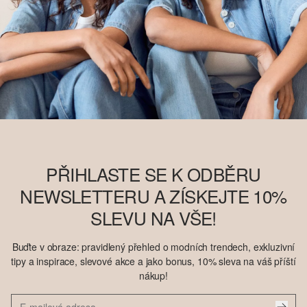
PŘIHLASTE SE K ODBĚRU
NEWSLETTERU A ZÍSKEJTE 10%
SLEVU NA VŠE!
Buďte v obraze: pravidlený přehled o modních trendech, exkluzivní
tipy a inspirace, slevové akce a jako bonus, 10% sleva na váš příští
nákup!