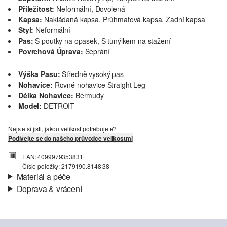
Příležitost:
Neformální, Dovolená
Kapsa:
Nakládaná kapsa, Průhmatová kapsa, Zadní kapsa
Styl:
Neformální
Pas:
S poutky na opasek, S tunýlkem na stažení
Povrchová Úprava:
Seprání
Výška Pasu:
Středně vysoký pas
Nohavice:
Rovné nohavice Straight Leg
Délka Nohavice:
Bermudy
Model:
DETROIT
Nejste si jisti, jakou velikost potřebujete?
Podívejte se do našeho průvodce velikostmi
EAN: 4099979353831
Číslo položky: 2179190.8148.38
Materiál a péče
Doprava & vrácení
Materiál:
Tkanina
Informace o přepravě
Charakteristika:
Velmi kvalitní
Podšívka:
Bavlněná podšívka
Vaše objednávka bude odeslána do 4-8 pracovních dnů