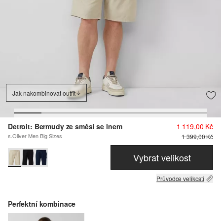
Jak nakombinovat outfit
Detroit: Bermudy ze směsi se lnem
1 119,00 Kč
s.Oliver Men Big Sizes
1 399,00 Kč
Vybrat velikost
Průvodce velikosti
Perfektní kombinace