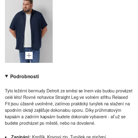
Podrobnosti
Tyto ležérní bermudy Detroit ze směsi se lnem vás budou provázet
celé léto! Rovné nohavice Straight Leg ve volném střihu Relaxed
Fit jsou úžasně uvolněné, zatímco praktický tunýlek na stažení na
spodním okraji zajišťuje dokonalou oporu. Díky průhmatovým
kapsám a zadním kapsám budete dokonale vybaveni - ať už se
budete procházet po městě, nebo na dovolené.
Zapínání:
Knoflík, Kovový zip, Tunýlek na stažení