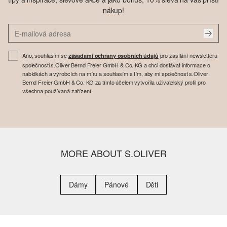
nákup!
Ano, souhlasím se
pro zasílání newsletteru
zásadami ochrany osobních údajů
společnosti s.Oliver Bernd Freier GmbH & Co. KG a chci dostávat informace o
nabídkách a výrobcích na míru a souhlasím s tím, aby mi společnost s.Oliver
Bernd Freier GmbH & Co. KG za tímto účelem vytvořila uživatelský profil pro
všechna používaná zařízení.
MORE ABOUT S.OLIVER
Dámy
Pánové
Děti