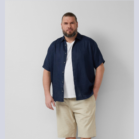
Materiál:
Směs s bavlnou
prostřednictvím společnosti Česká pošta. Náklady na dopravu pro
standardní doručení jsou 119,00 Kč .
Vrácení zboží
Své zboží nám můžete bezplatně vrátit do 14 dnů.
Nelze bělit chlórem
Nesušit v sušičce
Praní v pračce na 30 °
Žehlit při střední teplotě
Chemické čištění pomocí perchlorethylenu při šetrném
praní v pračce