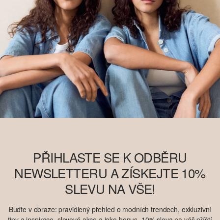
PŘIHLASTE SE K ODBĚRU
NEWSLETTERU A ZÍSKEJTE 10%
SLEVU NA VŠE!
Buďte v obraze: pravidlený přehled o modních trendech, exkluzivní
tipy a inspirace, slevové akce a jako bonus, 10% sleva na váš příští