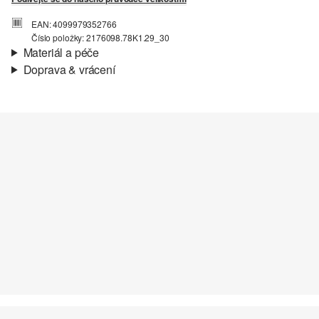
EAN: 4099979352766
Číslo položky: 2176098.78K1.29_30
Materiál a péče
Doprava & vrácení
Materiál:
Tkanina
Informace o přepravě
Charakteristika:
Měkké, Elastické
Podšívka:
Bavlněná podšívka
Vaše objednávka bude odeslána do 4-8 pracovních dnů
Materiál:
Směs se lnem
prostřednictvím společnosti Česká pošta. Náklady na dopravu pro
standardní doručení jsou 119,00 Kč .
Vrácení zboží
Své zboží nám můžete bezplatně vrátit do 14 dnů.
Nelze bělit chlórem
Nesušit v sušičce
Praní v pračce na 30 °
Žehlit při střední teplotě
Chemické čištění pomocí perchlorethylenu při šetrném
praní v pračce