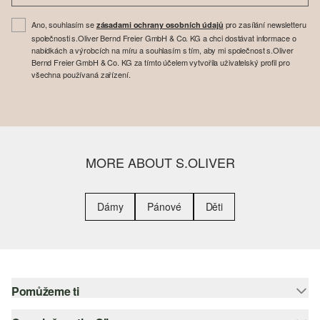
Ano, souhlasím se
pro zasílání newsletteru
zásadami ochrany osobních údajů
společnosti s.Oliver Bernd Freier GmbH & Co. KG a chci dostávat informace o
nabídkách a výrobcích na míru a souhlasím s tím, aby mi společnost s.Oliver
Bernd Freier GmbH & Co. KG za tímto účelem vytvořila uživatelský profil pro
všechna používaná zařízení.
MORE ABOUT S.OLIVER
Dámy
Pánové
Děti
Pomůžeme ti