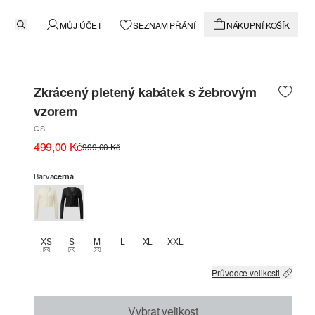
MŮJ ÚČET
SEZNAM PŘÁNÍ
NÁKUPNÍ KOŠÍK
Zkrácený pletený kabátek s žebrovým
vzorem
QS
499,00 Kč
999,00 Kč
Barva
černá
XS
S
M
L
XL
XXL
THIS SIZE IS CURRENTLY OUT OF STOCK
THIS SIZE IS CURRENTLY OUT OF STOCK
THIS SIZE IS CURRENTLY OUT OF STOCK
Průvodce velikosti
Vybrat velikost