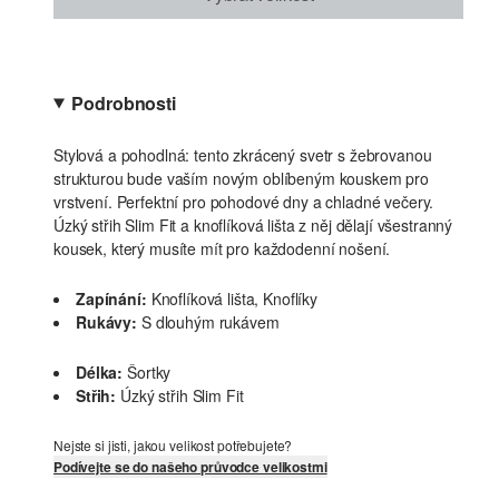
Podrobnosti
Stylová a pohodlná: tento zkrácený svetr s žebrovanou
strukturou bude vaším novým oblíbeným kouskem pro
vrstvení. Perfektní pro pohodové dny a chladné večery.
Úzký střih Slim Fit a knoflíková lišta z něj dělají všestranný
kousek, který musíte mít pro každodenní nošení.
Zapínání:
Knoflíková lišta, Knoflíky
Rukávy:
S dlouhým rukávem
Délka:
Šortky
Střih:
Úzký střih Slim Fit
Nejste si jisti, jakou velikost potřebujete?
Podívejte se do našeho průvodce velikostmi