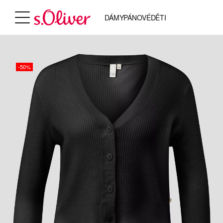
DÁMY
PÁNOVÉ
DĚTI
-50%