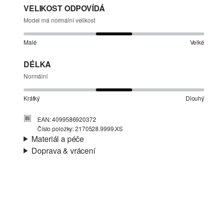
VELIKOST ODPOVÍDÁ
Model má normální velikost
Malé
Velké
DÉLKA
Normální
Krátký
Dlouhý
EAN: 4099586920372
Číslo položky: 2170528.9999.XS
Materiál a péče
Doprava & vrácení
Materiál:
Pletené modely
Informace o přepravě
Materiál:
Směs s polyesterem
Vaše objednávka bude odeslána do 4-8 pracovních dnů
prostřednictvím společnosti Česká pošta. Náklady na
dopravu pro standardní doručení jsou 119,00 Kč .