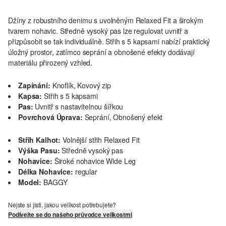
Džíny z robustního denimu s uvolněným Relaxed Fit a širokým
tvarem nohavic. Středně vysoký pas lze regulovat uvnitř a
přizpůsobit se tak individuálně. Střih s 5 kapsami nabízí praktický
úložný prostor, zatímco seprání a obnošené efekty dodávají
materiálu přirozený vzhled.
Zapínání:
Knoflík, Kovový zip
Kapsa:
Střih s 5 kapsami
Pas:
Uvnitř s nastavitelnou šířkou
Povrchová Úprava:
Seprání, Obnošený efekt
Střih Kalhot:
Volnější střih Relaxed Fit
Výška Pasu:
Středně vysoký pas
Nohavice:
Široké nohavice Wide Leg
Délka Nohavice:
regular
Model:
BAGGY
Nejste si jisti, jakou velikost potřebujete?
Podívejte se do našeho průvodce velikostmi