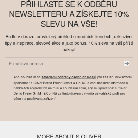
PŘIHLASTE SE K ODBĚRU
NEWSLETTERU A ZÍSKEJTE 10%
SLEVU NA VŠE!
Buďte v obraze: pravidlený přehled o modních trendech, exkluzivní
tipy a inspirace, slevové akce a jako bonus, 10% sleva na váš příští
nákup!
Ano, souhlasím se
pro zasílání newsletteru
zásadami ochrany osobních údajů
společnosti s.Oliver Bernd Freier GmbH & Co. KG a chci dostávat informace o
nabídkách a výrobcích na míru a souhlasím s tím, aby mi společnost s.Oliver
Bernd Freier GmbH & Co. KG za tímto účelem vytvořila uživatelský profil pro
všechna používaná zařízení.
MORE ABOUT S.OLIVER