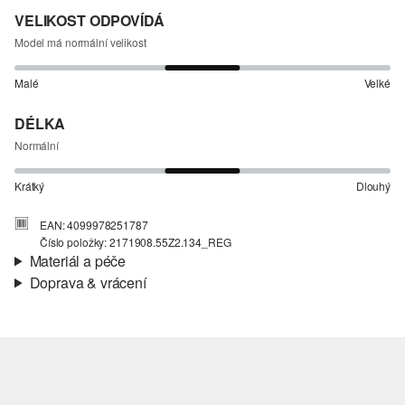
VELIKOST ODPOVÍDÁ
Model má normální velikost
Malé
Velké
DÉLKA
Normální
Krátký
Dlouhý
EAN: 4099978251787
Číslo položky: 2171908.55Z2.134_REG
Materiál a péče
Doprava & vrácení
Materiál:
Denim (džínovina)
Informace o přepravě
Materiál:
Směs s bavlnou
Vaše objednávka bude odeslána do 4-8 pracovních dnů
prostřednictvím společnosti Česká pošta. Náklady na dopravu pro
standardní doručení jsou 119,00 Kč .