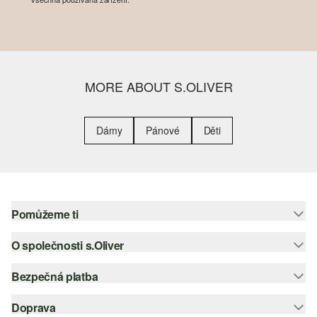
MORE ABOUT S.OLIVER
Dámy
Pánové
Děti
Pomůžeme ti
O společnosti s.Oliver
Nápověda – často kladené otázky
Nápověda k velikostem
Bezpečná platba
Newsletter
Vrácení zboží
s.Oliver Group
Doprava
Platební karta