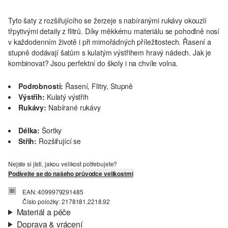
Tyto šaty z rozšiřujícího se žerzeje s nabíranými rukávy okouzlí
třpytivými detaily z flitrů. Díky měkkému materiálu se pohodlně nosí
v každodenním životě i při mimořádných příležitostech. Řasení a
stupně dodávají šatům s kulatým výstřihem hravý nádech. Jak je
kombinovat? Jsou perfektní do školy i na chvíle volna.
Podrobnosti:
Řasení, Flitry, Stupně
Výstřih:
Kulatý výstřih
Rukávy:
Nabírané rukávy
Délka:
Šortky
Střih:
Rozšiřující se
Nejste si jisti, jakou velikost potřebujete?
Podívejte se do našeho průvodce velikostmi
EAN: 4099979291485
Číslo položky: 2178181.2218.92
Materiál a péče
Doprava & vrácení