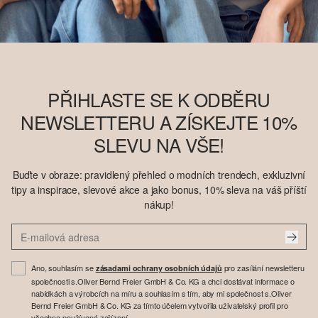
PŘIHLASTE SE K ODBĚRU
NEWSLETTERU A ZÍSKEJTE 10%
SLEVU NA VŠE!
Buďte v obraze: pravidlený přehled o modních trendech, exkluzivní
tipy a inspirace, slevové akce a jako bonus, 10% sleva na váš příští
nákup!
Ano, souhlasím se
pro zasílání newsletteru
zásadami ochrany osobních údajů
společnosti s.Oliver Bernd Freier GmbH & Co. KG a chci dostávat informace o
nabídkách a výrobcích na míru a souhlasím s tím, aby mi společnost s.Oliver
Bernd Freier GmbH & Co. KG za tímto účelem vytvořila uživatelský profil pro
všechna používaná zařízení.