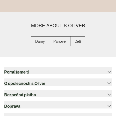
MORE ABOUT S.OLIVER
Dámy
Pánové
Děti
Pomůžeme ti
O společnosti s.Oliver
Nápověda – často kladené otázky
Nápověda k velikostem
Bezpečná platba
Newsletter
Vrácení zboží
s.Oliver Group
Doprava
Platební karta
Nejlepší kategorie
Kariéra
PayPal