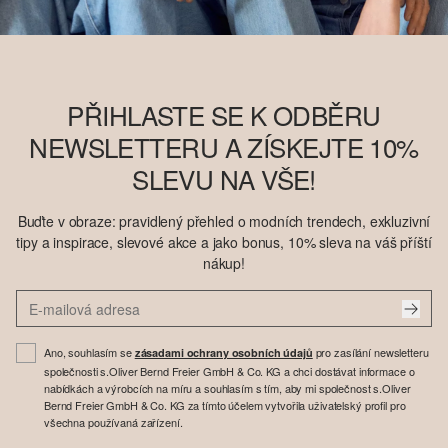
PŘIHLASTE SE K ODBĚRU
NEWSLETTERU A ZÍSKEJTE 10%
SLEVU NA VŠE!
Buďte v obraze: pravidlený přehled o modních trendech, exkluzivní
tipy a inspirace, slevové akce a jako bonus, 10% sleva na váš příští
nákup!
Ano, souhlasím se
pro zasílání newsletteru
zásadami ochrany osobních údajů
společnosti s.Oliver Bernd Freier GmbH & Co. KG a chci dostávat informace o
nabídkách a výrobcích na míru a souhlasím s tím, aby mi společnost s.Oliver
Bernd Freier GmbH & Co. KG za tímto účelem vytvořila uživatelský profil pro
všechna používaná zařízení.