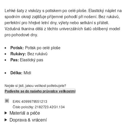
Lehké šaty z viskózy s potiskem po celé ploše. Elastický náplet na
spodním okraji zajišťuje příjemné pohodlí při nošení. Bez rukávů,
perfektní pro hřejivé letní dny, výlety nebo setkání s přáteli.
Vzdušná tkanina dělá z těchto univerzálních šatů oblíbený model
pro pohodové dny.
Potisk:
Potisk po celé ploše
Rukávy:
Bez rukávů
Pas:
Elastický pas
Délka:
Midi
Nejste si jisti, jakou velikost potřebujete?
Podívejte se do našeho průvodce velikostmi
EAN: 4099979551213
Číslo položky: 2182723.42G1.134
Materiál a péče
Doprava & vrácení
Materiál:
Tkanina
Informace o přepravě