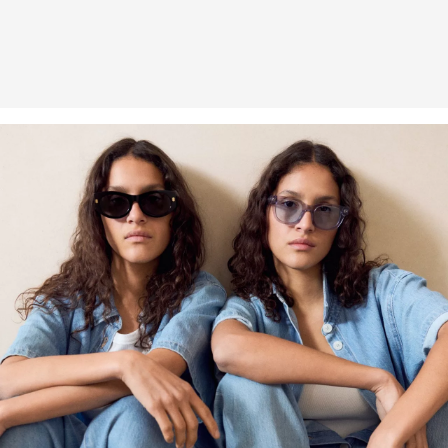
Zodpovědnější viskóza: Tento výrobek obsahuje zodpovědnější
viskózu. Na její výrobu se používá výhradně dřevo z
certifikovaného lesního hospodářství. Při výrobním procesu se ve
srovnání s jinými přírodními vlákny bez certifikace výrazně snižuje
spotřeba vody i emise skleníkových plynů.