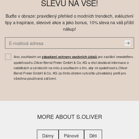
SLEVU NA VŠE!
Buďte v obraze: pravidlený přehled o modních trendech, exkluzivní
tipy a inspirace, slevové akce a jako bonus, 10% sleva na váš příští
nákup!
Ano, souhlasím se
pro zasílání newsletteru
zásadami ochrany osobních údajů
společnosti s.Oliver Bernd Freier GmbH & Co. KG a chci dostávat informace o
nabídkách a výrobcích na míru a souhlasím s tím, aby mi společnost s.Oliver
Bernd Freier GmbH & Co. KG za tímto účelem vytvořila uživatelský profil pro
všechna používaná zařízení.
MORE ABOUT S.OLIVER
Dámy
Pánové
Děti