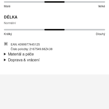
Malé
Velké
DÉLKA
Normální
Krátký
Dlouhý
EAN: 4099977445125
Číslo položky: 2167549.68Z4.38
Materiál a péče
Doprava & vrácení
Materiál:
Denim (džínovina)
Informace o přepravě
Vaše objednávka bude odeslána do 4-8 pracovních dnů
prostřednictvím společnosti Česká pošta. Náklady na dopravu pro
standardní doručení jsou 119,00 Kč .
Nelze bělit chlórem
Vrácení zboží
Nesušit v sušičce