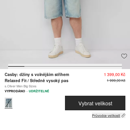
Casby: džíny s volnějším střihem
1 399,00 Kč
Relaxed Fit / Středně vysoký pas
1 999,00 Kč
s.Oliver Men Big Sizes
·
VYPRODÁNO
UDRŽITELNÉ
Vybrat velikost
Průvodce velikosti