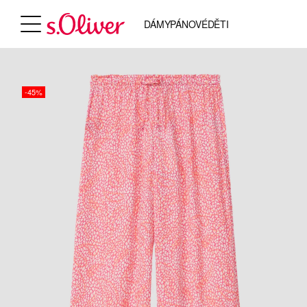
DÁMY
PÁNOVÉ
DĚTI
-45%