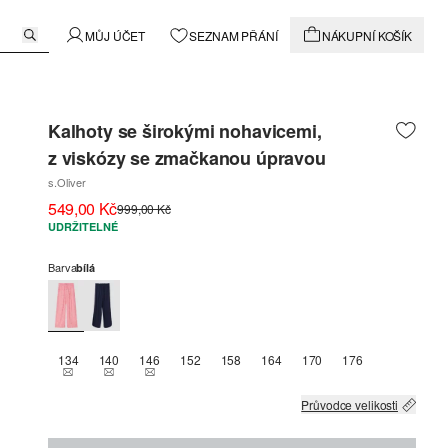
MŮJ ÚČET
SEZNAM PŘÁNÍ
NÁKUPNÍ KOŠÍK
Kalhoty se širokými nohavicemi,
z viskózy se zmačkanou úpravou
s.Oliver
549,00 Kč
999,00 Kč
UDRŽITELNÉ
Barva
bílá
134
140
146
152
158
164
170
176
THIS SIZE IS CURRENTLY OUT OF STOCK
THIS SIZE IS CURRENTLY OUT OF STOCK
THIS SIZE IS CURRENTLY OUT OF STOCK
Průvodce velikosti