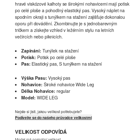
hravé viskózové kalhoty se širokými nohavicemi mají potisk
po celé ploše a pohodlný elastický pas. Vysoký náplet na
spodním okraji s tunýlkem na stažení zajišťuje dokonalou
oporu při dovádění. Zkombinujte je s jednobarevným
tričkem a získejte vzhled v ležérním stylu na letních
večírcích nebo piknicích.
Zapínání:
Tunýlek na stažení
Potisk:
Potisk po celé ploše
Pas:
Elastický pas, S tunýlkem na stažení
Výška Pasu:
Vysoký pas
Nohavice:
Široké nohavice Wide Leg
Délka Nohavice:
regular
Model:
WIDE LEG
Nejste si jisti, jakou velikost potřebujete?
Podívejte se do našeho průvodce velikostmi
VELIKOST ODPOVÍDÁ
Model má normální velikost