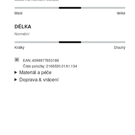
Malé
Velké
DÉLKA
Normální
Krátký
Dlouhý
EAN: 4099977653186
Číslo položky: 2166530.01A1.134
Materiál a péče
Doprava & vrácení
Materiál:
Tkanina
Informace o přepravě
Charakteristika:
Zmačkané
Materiál:
Viskóza
Vaše objednávka bude odeslána do 4-8 pracovních dnů
prostřednictvím společnosti Česká pošta. Náklady na
dopravu pro standardní doručení jsou 119,00 Kč .
Vrácení zboží