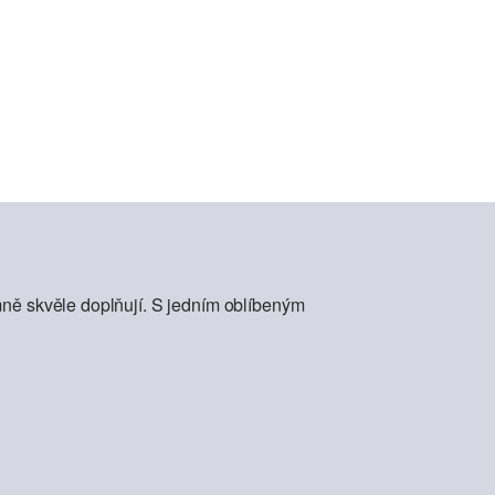
mně skvěle doplňují. S jedním oblíbeným