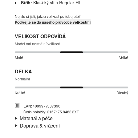
Střih:
Klasický střih Regular Fit
Nejste si jisti, jakou velikost potřebujete?
Podívejte se do našeho průvodce velikostmi
VELIKOST ODPOVÍDÁ
Model má normální velikost
Malé
Velké
DÉLKA
Normální
Krátký
Dlouhý
EAN: 4099977337390
Číslo položky: 2167175.8483.2XT
Materiál a péče
Doprava & vrácení
Charakteristika:
Lehké, Velmi kvalitní
Informace o přepravě