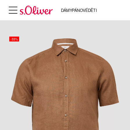
DÁMY
PÁNOVÉ
DĚTI
-33%