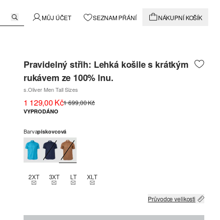
MŮJ ÚČET
SEZNAM PŘÁNÍ
NÁKUPNÍ KOŠÍK
Pravidelný střih: Lehká košile s krátkým
rukávem ze 100% lnu.
s.Oliver Men Tall Sizes
1 129,00 Kč
1 699,00 Kč
VYPRODÁNO
Barva
pískovcová
2XT
3XT
LT
XLT
THIS SIZE IS CURRENTLY OUT OF STOCK
THIS SIZE IS CURRENTLY OUT OF STOCK
THIS SIZE IS CURRENTLY OUT OF STOCK
THIS SIZE IS CURRENTLY OUT OF STOCK
Průvodce velikosti