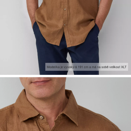
Model/ka je vysoký/á 191 cm a má na sobě velikost XLT