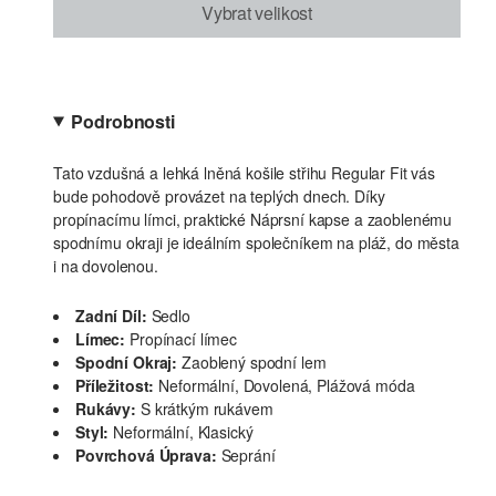
Vybrat velikost
Podrobnosti
Tato vzdušná a lehká lněná košile střihu Regular Fit vás
bude pohodově provázet na teplých dnech. Díky
propínacímu límci, praktické Náprsní kapse a zaoblenému
spodnímu okraji je ideálním společníkem na pláž, do města
i na dovolenou.
Zadní Díl:
Sedlo
Límec:
Propínací límec
Spodní Okraj:
Zaoblený spodní lem
Příležitost:
Neformální, Dovolená, Plážová móda
Rukávy:
S krátkým rukávem
Styl:
Neformální, Klasický
Povrchová Úprava:
Seprání