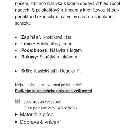
nošení, zatímco Nášivka s logem dodává vzhledu cool
nádech. S polokošilovým límcem a knoflíkovou lištou -
perfektní do kanceláře, na volný čas i na spontánní
schůzky.
Zapínání:
Knoflíková lišta
Límec:
Polokošilový límec
Podrobnosti:
Nášivka s logem
Rukávy:
S krátkým rukávem
Střih:
Klasický střih Regular Fit
Nejste si jisti, jakou velikost potřebujete?
Podívejte se do našeho průvodce velikostmi
EAN: 4099979529045
Číslo položky: 2178945.81W0.S
Materiál a péče
Doprava & vrácení
Materiál:
Směs s bavlnou
Informace o přepravě