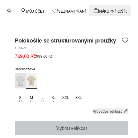
MŮJ ÚČET
SEZNAM PŘÁNÍ
NÁKUPNÍ KOŠÍK
Polokošile se strukturovanými proužky
s.Oliver
769,00 Kč
999,00 Kč
Barva
béžová
S
M
L
XL
XXL
3XL
THIS SIZE IS CURRENTLY OUT OF STOCK
THIS SIZE IS CURRENTLY OUT OF STOCK
THIS SIZE IS CURRENTLY OUT OF STOCK
K DISPOZICI POUZE 2
Průvodce velikosti
Vybrat velikost