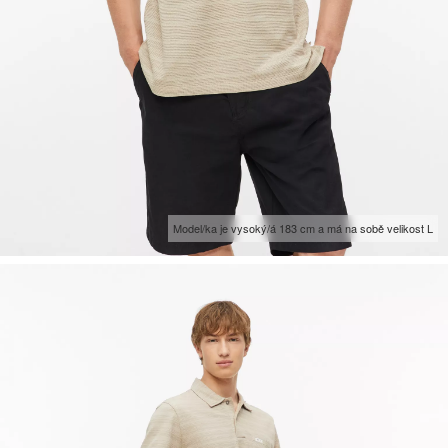
Model/ka je vysoký/á 183 cm a má na sobě velikost L