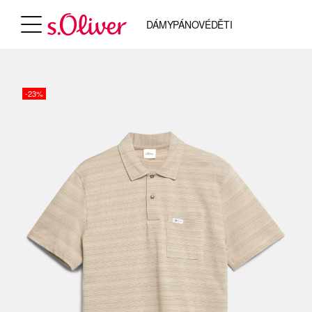
DÁMY
PÁNOVÉ
DĚTI
-23%