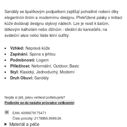
Sandály se špalíkovým podpatkem zajišťují pohodlné nošení díky
elegantním liniím a modernímu designu. Překřížené pásky v imitaci
kůže dodávají designu stylový nádech. Lze je nosit k šatům,
látkovým kalhotám nebo džínům - ideální do kanceláře, na
sváteční akce nebo Vaše letní outfity.
Vzhled:
Nepravá kůže
Zapínání:
Spona s jehlou
Podrobnosti:
Logem
Příležitost:
Neformální, Outdoor, Basic
Styl:
Klasický, Jednoduchý, Moderní
Druh Obuvi:
Sandály
Nejste si jisti, jakou velikost potřebujete?
Podívejte se do našeho průvodce velikostmi
EAN: 4099979175471
Číslo položky: 2178856.9999.36
Materiál a péče