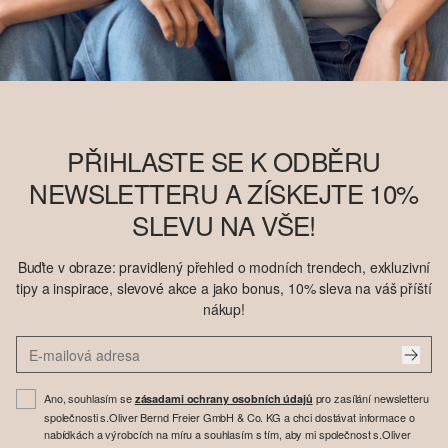
PŘIHLASTE SE K ODBĚRU
NEWSLETTERU A ZÍSKEJTE 10%
SLEVU NA VŠE!
Buďte v obraze: pravidlený přehled o modních trendech, exkluzivní
tipy a inspirace, slevové akce a jako bonus, 10% sleva na váš příští
nákup!
Ano, souhlasím se
pro zasílání newsletteru
zásadami ochrany osobních údajů
společnosti s.Oliver Bernd Freier GmbH & Co. KG a chci dostávat informace o
nabídkách a výrobcích na míru a souhlasím s tím, aby mi společnost s.Oliver