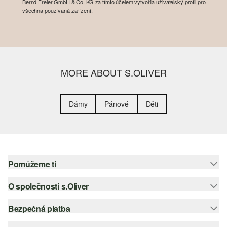
Bernd Freier GmbH & Co. KG za tímto účelem vytvořila uživatelský profil pro
všechna používaná zařízení.
MORE ABOUT S.OLIVER
Dámy
Pánové
Děti
Pomůžeme ti
O společnosti s.Oliver
Nápověda – často kladené otázky
Nápověda k velikostem
Bezpečná platba
Newsletter
Vrácení zboží
s.Oliver Group