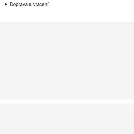
Doprava & vrácení
Materiál:
Syntetika
Informace o přepravě
Vaše objednávka bude odeslána do 4-8 pracovních dnů
prostřednictvím společnosti Česká pošta. Náklady na dopravu pro
standardní doručení jsou 119,00 Kč .
Vrácení zboží
Své zboží nám můžete bezplatně vrátit do 14 dnů.