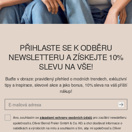
PŘIHLASTE SE K ODBĚRU
NEWSLETTERU A ZÍSKEJTE 10%
SLEVU NA VŠE!
Buďte v obraze: pravidlený přehled o modních trendech, exkluzivní
tipy a inspirace, slevové akce a jako bonus, 10% sleva na váš příští
nákup!
Ano, souhlasím se
pro zasílání newsletteru
zásadami ochrany osobních údajů
společnosti s.Oliver Bernd Freier GmbH & Co. KG a chci dostávat informace o
nabídkách a výrobcích na míru a souhlasím s tím, aby mi společnost s.Oliver