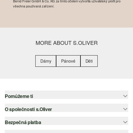
Bernd Freier GmbH & Co. KG za tímto účelem vytvořila uživatelský profil pro
všechna používaná zařízení.
MORE ABOUT S.OLIVER
Dámy
Pánové
Děti
Pomůžeme ti
O společnosti s.Oliver
Nápověda – často kladené otázky
Nápověda k velikostem
Bezpečná platba
Newsletter
Vrácení zboží
s.Oliver Group