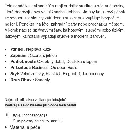
Tyto sandály z imitace kůže mají puristickou siluetu a jemné pásky,
které dodávají noze velmi ženskou lehkost. Jemný kotníkový pásek
se sponou s jehlou vytváří decentní akcent a zajišťuje bezpečné
nošení. Perfektní na léto, zahradní party nebo procházku městem.
V kombinaci se splývavými šaty, kalhotovými sukněmi nebo úzkými
látkovými kalhotami vypadají stylově a moderní zároveň.
Vzhled:
Nepravá kůže
Zapínání:
Spona s jehlou
Podrobnosti:
Ozdobný detail, Destička s logem
Příležitost:
Business, Outdoor, Basic
Styl:
Velmi ženský, Klasický, Elegantní, Jednoduchý
Druh Obuvi:
Sandály
Nejste si jisti, jakou velikost potřebujete?
Podívejte se do našeho průvodce velikostmi
EAN: 4099978903518
Číslo položky: 2177675.0031.36
Materiál a péče