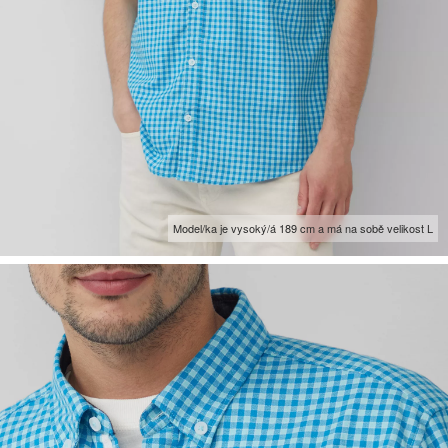
Model/ka je vysoký/á 189 cm a má na sobě velikost L