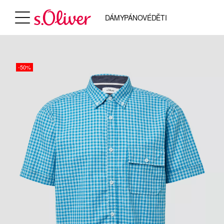
DÁMY
PÁNOVÉ
DĚTI
-50%