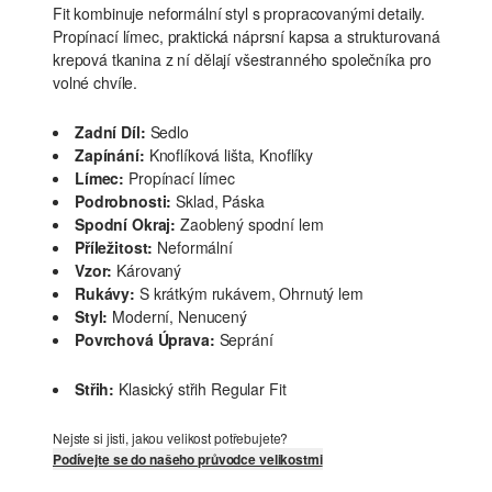
Fit kombinuje neformální styl s propracovanými detaily.
Propínací límec, praktická náprsní kapsa a strukturovaná
krepová tkanina z ní dělají všestranného společníka pro
volné chvíle.
Zadní Díl:
Sedlo
Zapínání:
Knoflíková lišta, Knoflíky
Límec:
Propínací límec
Podrobnosti:
Sklad, Páska
Spodní Okraj:
Zaoblený spodní lem
Příležitost:
Neformální
Vzor:
Károvaný
Rukávy:
S krátkým rukávem, Ohrnutý lem
Styl:
Moderní, Nenucený
Povrchová Úprava:
Seprání
Střih:
Klasický střih Regular Fit
Nejste si jisti, jakou velikost potřebujete?
Podívejte se do našeho průvodce velikostmi