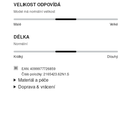
VELIKOST ODPOVÍDÁ
Model má normální velikost
Malé
Velké
DÉLKA
Normální
Krátký
Dlouhý
EAN: 4099977726859
Číslo položky: 2165423.62N1.S
Materiál a péče
Doprava & vrácení
Materiál:
Krep
Informace o přepravě
Charakteristika:
Strukturované
Materiál:
Bavlna
Vaše objednávka bude odeslána do 4-8 pracovních dnů
prostřednictvím společnosti Česká pošta. Náklady na
dopravu pro standardní doručení jsou 119,00 Kč .