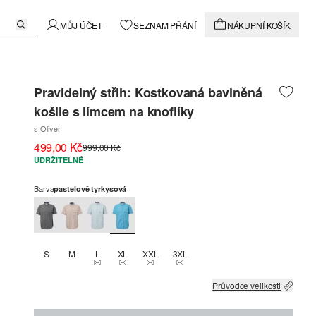
MŮJ ÚČET
SEZNAM PŘÁNÍ
NÁKUPNÍ KOŠÍK
Pravidelný střih: Kostkovaná bavlněná
košile s límcem na knoflíky
s.Oliver
499,00 Kč
999,00 Kč
UDRŽITELNÉ
Barva
pastelově tyrkysová
S
M
L
XL
XXL
3XL
THIS SIZE IS CURRENTLY OUT OF STOCK
THIS SIZE IS CURRENTLY OUT OF STOCK
THIS SIZE IS CURRENTLY OUT OF STOCK
THIS SIZE IS CURRENTLY OUT OF
Průvodce velikosti