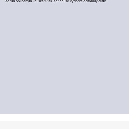
jedním oblíbeným kouskem tak jednoduše vytvoříte dokonalý outfit.
Pete chinos / regular fit / mid rise / straight leg
999,00 Kč