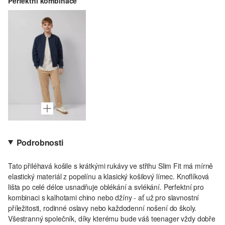
Perfektní kombinace
Podrobnosti
Tato přiléhavá košile s krátkými rukávy ve střihu Slim Fit má mírně
elastický materiál z popelínu a klasický košilový límec. Knoflíková
lišta po celé délce usnadňuje oblékání a svlékání. Perfektní pro
kombinaci s kalhotami chino nebo džíny - ať už pro slavnostní
příležitosti, rodinné oslavy nebo každodenní nošení do školy.
Všestranný společník, díky kterému bude váš teenager vždy dobře