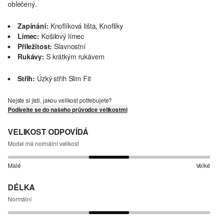
oblečený.
Zapínání:
Knoflíková lišta, Knoflíky
Límec:
Košilový límec
Příležitost:
Slavnostní
Rukávy:
S krátkým rukávem
Střih:
Úzký střih Slim Fit
Nejste si jisti, jakou velikost potřebujete?
Podívejte se do našeho průvodce velikostmi
VELIKOST ODPOVÍDÁ
Model má normální velikost
Malé
Velké
DÉLKA
Normální