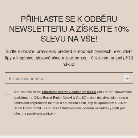
PŘIHLASTE SE K ODBĚRU
NEWSLETTERU A ZÍSKEJTE 10%
SLEVU NA VŠE!
Buďte v obraze: pravidlený přehled o modních trendech, exkluzivní
tipy a inspirace, slevové akce a jako bonus, 10% sleva na váš příští
nákup!
Ano, souhlasím se
pro zasílání newsletteru
zásadami ochrany osobních údajů
společnosti s.Oliver Bernd Freier GmbH & Co. KG a chci dostávat informace o
nabídkách a výrobcích na míru a souhlasím s tím, aby mi společnost s.Oliver
Bernd Freier GmbH & Co. KG za tímto účelem vytvořila uživatelský profil pro
všechna používaná zařízení.