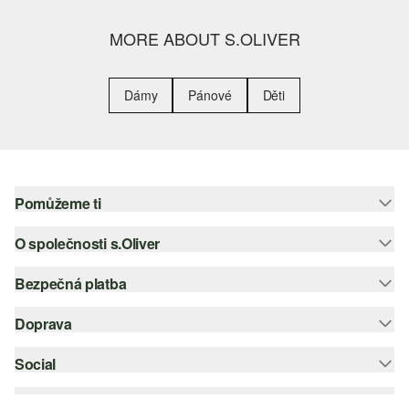
MORE ABOUT S.OLIVER
Dámy
Pánové
Děti
Pomůžeme ti
O společnosti s.Oliver
Nápověda – často kladené otázky
Nápověda k velikostem
Bezpečná platba
Newsletter
Vrácení zboží
s.Oliver Group
Doprava
Platební karta
Nejlepší kategorie
Kariéra
PayPal
Social
Česká pošta
Wish list
Klarna
instagram