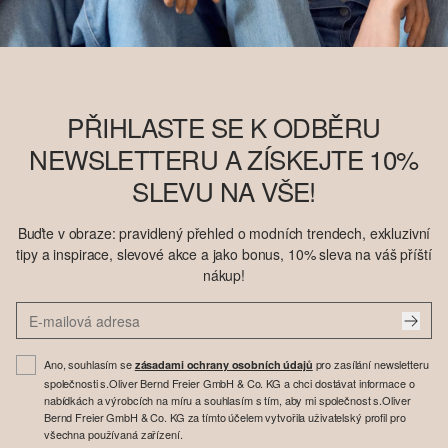
PŘIHLASTE SE K ODBĚRU
NEWSLETTERU A ZÍSKEJTE 10%
SLEVU NA VŠE!
Buďte v obraze: pravidlený přehled o modních trendech, exkluzivní
tipy a inspirace, slevové akce a jako bonus, 10% sleva na váš příští
nákup!
Ano, souhlasím se
pro zasílání newsletteru
zásadami ochrany osobních údajů
společnosti s.Oliver Bernd Freier GmbH & Co. KG a chci dostávat informace o
nabídkách a výrobcích na míru a souhlasím s tím, aby mi společnost s.Oliver
Bernd Freier GmbH & Co. KG za tímto účelem vytvořila uživatelský profil pro
všechna používaná zařízení.