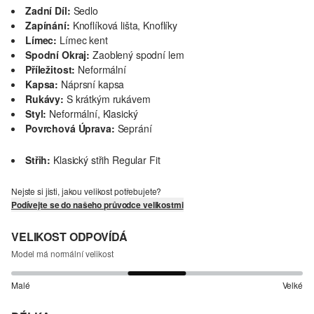
Zadní Díl:
Sedlo
Zapínání:
Knoflíková lišta, Knoflíky
Límec:
Límec kent
Spodní Okraj:
Zaoblený spodní lem
Příležitost:
Neformální
Kapsa:
Náprsní kapsa
Rukávy:
S krátkým rukávem
Styl:
Neformální, Klasický
Povrchová Úprava:
Seprání
Střih:
Klasický střih Regular Fit
Nejste si jisti, jakou velikost potřebujete?
Podívejte se do našeho průvodce velikostmi
VELIKOST ODPOVÍDÁ
Model má normální velikost
Malé
Velké