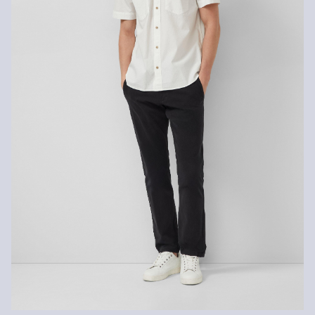
Nelze chemicky čistit
Praní v pračce na 30 °