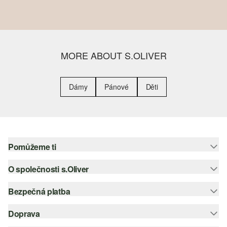
MORE ABOUT S.OLIVER
Dámy
Pánové
Děti
Pomůžeme ti
O společnosti s.Oliver
Nápověda – často kladené otázky
Nápověda k velikostem
Bezpečná platba
Newsletter
Vrácení zboží
s.Oliver Group
Doprava
Platební karta
Nejlepší kategorie
Kariéra