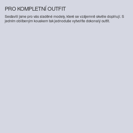
PRO KOMPLETNÍ OUTFIT
Sestavili jsme pro vás sladěné modely, které se vzájemně skvěle doplňují. S
jedním oblíbeným kouskem tak jednoduše vytvoříte dokonalý outfit.
-47%
Kalhoty
899,00 Kč
1 699,00 Kč