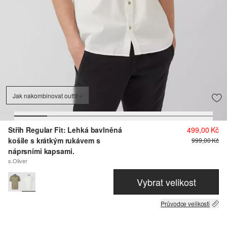
Jak nakombinovat outfit
Střih Regular Fit: Lehká bavlněná
499,00 Kč
košile s krátkým rukávem s
999,00 Kč
náprsními kapsami.
s.Oliver
Vybrat velikost
Průvodce velikosti