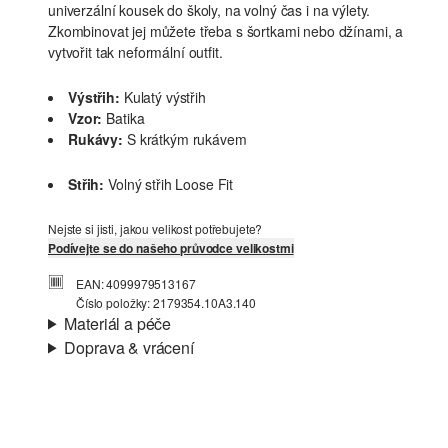
univerzální kousek do školy, na volný čas i na výlety.
Zkombinovat jej můžete třeba s šortkami nebo džínami, a
vytvořit tak neformální outfit.
Výstřih:
Kulatý výstřih
Vzor:
Batika
Rukávy:
S krátkým rukávem
Střih:
Volný střih Loose Fit
Nejste si jisti, jakou velikost potřebujete?
Podívejte se do našeho průvodce velikostmi
EAN: 4099979513167
Číslo položky: 2179354.10A3.140
Materiál a péče
Doprava & vrácení
Materiál:
Žerzej
Informace o přepravě
Charakteristika:
Měkké
Materiál:
Bavlna
Vaše objednávka bude odeslána do 4-8 pracovních dnů
prostřednictvím společnosti Česká pošta. Náklady na