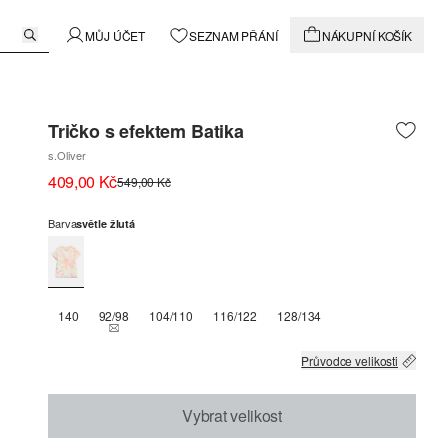
MŮJ ÚČET
SEZNAM PŘÁNÍ
NÁKUPNÍ KOŠÍK
Tričko s efektem Batika
s.Oliver
409,00 Kč
549,00 Kč
Barva
světle žlutá
140
92/98
104/110
116/122
128/134
THIS SIZE IS CURRENTLY OUT OF STOCK
Průvodce velikosti
Vybrat velikost