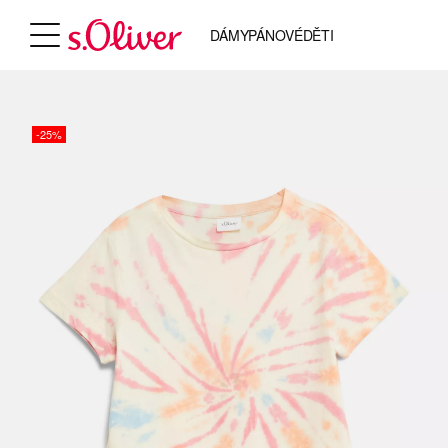
DÁMY
PÁNOVÉ
DĚTI
-25%