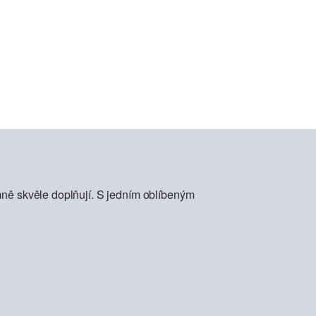
mně skvěle doplňují. S jedním oblíbeným