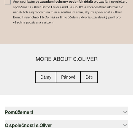
Ano, souhlasím se
pro zasílání newsletteru
zásadami ochrany osobních údajů
společnosti s.Oliver Bernd Freier GmbH & Co. KG a chci dostávat informace o
nabídkách a výrobcích na míru a souhlasím s tím, aby mi společnost s.Oliver
Bernd Freier GmbH & Co. KG za tímto účelem vytvořila uživatelský profil pro
všechna používaná zařízení.
MORE ABOUT S.OLIVER
Dámy
Pánové
Děti
Pomůžeme ti
O společnosti s.Oliver
Nápověda – často kladené otázky