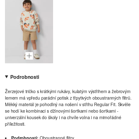
Podrobnosti
Žerzejové tričko s krátkými rukávy, kulatým výstřihem a žebrovým
lemem má vpředu parádní potisk z třpytivých oboustranných flitrů.
Měkký materiál je pohodlný na nošení v střihu Regular Fit. Skvěle
se hodí ke kombinaci s džínovými šortkami nebo šortkami -
univerzální kousek do školy i na chvíle volna i na mimořádné
příležitosti.
Podrobnosti:
Oboustranné flitry