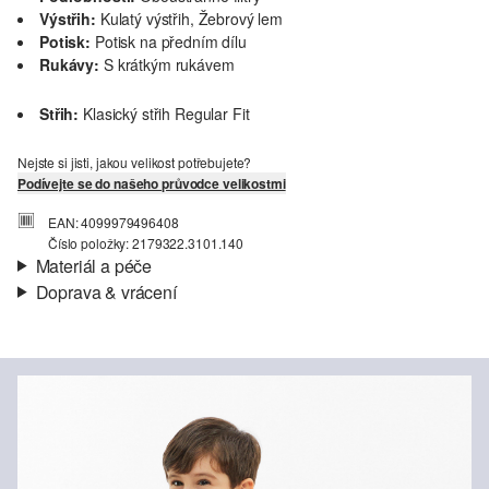
Výstřih:
Kulatý výstřih, Žebrový lem
Potisk:
Potisk na předním dílu
Rukávy:
S krátkým rukávem
Střih:
Klasický střih Regular Fit
Nejste si jisti, jakou velikost potřebujete?
Podívejte se do našeho průvodce velikostmi
EAN: 4099979496408
Číslo položky: 2179322.3101.140
Materiál a péče
Doprava & vrácení
Materiál:
Žerzej
Informace o přepravě
Charakteristika:
Měkké
Materiál:
Bavlna
Vaše objednávka bude odeslána do 4-8 pracovních dnů
prostřednictvím společnosti Česká pošta. Náklady na dopravu pro
standardní doručení jsou 119,00 Kč .
Vrácení zboží