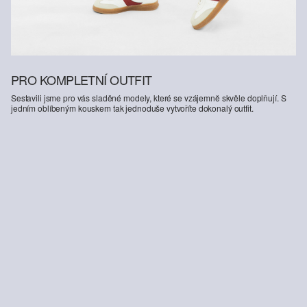
PRO KOMPLETNÍ OUTFIT
Sestavili jsme pro vás sladěné modely, které se vzájemně skvěle doplňují. S
jedním oblíbeným kouskem tak jednoduše vytvoříte dokonalý outfit.