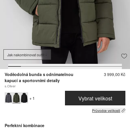
Jak nakombinovat outfit
Voděodolná bunda s odnímatelnou
3 999,00 Kč
kapucí a sportovními detaily
s.Oliver
Vybrat velikost
+ 1
Průvodce velikosti
Perfektní kombinace