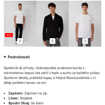
-51%
Podrobnosti
Společník do přírody: Vodoodpudivá prošívaná bunda s
odnímatelnou kapucí vás udrží v teple a suchu za každého počasí.
Sportovní detaily, praktické kapsy a hřejivá flísová podšívka z ní
dělají perfektní bundu na ven.
Zapínání:
Zapínání na zip
Límec:
Stojáček
Spodní Okraj:
Se švem