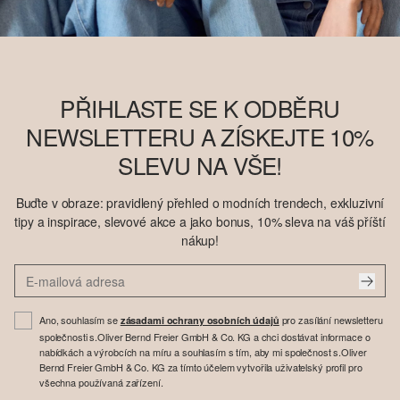
PŘIHLASTE SE K ODBĚRU
NEWSLETTERU A ZÍSKEJTE 10%
SLEVU NA VŠE!
Buďte v obraze: pravidlený přehled o modních trendech, exkluzivní
tipy a inspirace, slevové akce a jako bonus, 10% sleva na váš příští
nákup!
Ano, souhlasím se
pro zasílání newsletteru
zásadami ochrany osobních údajů
společnosti s.Oliver Bernd Freier GmbH & Co. KG a chci dostávat informace o
nabídkách a výrobcích na míru a souhlasím s tím, aby mi společnost s.Oliver
Bernd Freier GmbH & Co. KG za tímto účelem vytvořila uživatelský profil pro
všechna používaná zařízení.