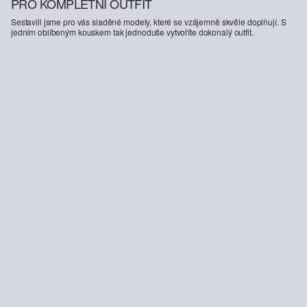
PRO KOMPLETNÍ OUTFIT
Sestavili jsme pro vás sladěné modely, které se vzájemně skvěle doplňují. S
jedním oblíbeným kouskem tak jednoduše vytvoříte dokonalý outfit.
-51%
Kalhoty Regular Fit / Středně vysoký pas / Straight Leg / Manšestr
Bavlněný svetr se strukturou a trojitým límcem
969,00 Kč
1 999,00 Kč
1 699,00 Kč
34
UD