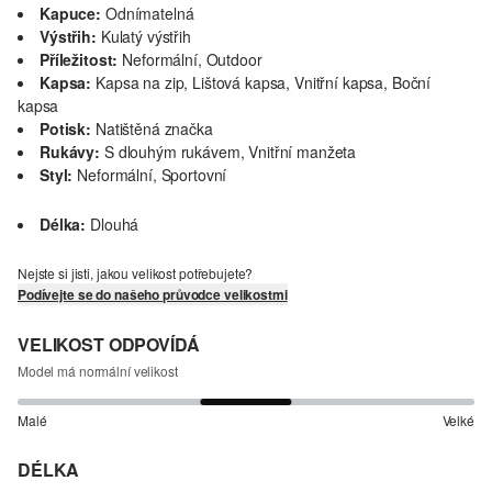
Kapuce:
Odnímatelná
Výstřih:
Kulatý výstřih
Příležitost:
Neformální, Outdoor
Kapsa:
Kapsa na zip, Lištová kapsa, Vnitřní kapsa, Boční
kapsa
Potisk:
Natištěná značka
Rukávy:
S dlouhým rukávem, Vnitřní manžeta
Styl:
Neformální, Sportovní
Délka:
Dlouhá
Nejste si jisti, jakou velikost potřebujete?
Podívejte se do našeho průvodce velikostmi
VELIKOST ODPOVÍDÁ
Model má normální velikost
Malé
Velké
DÉLKA