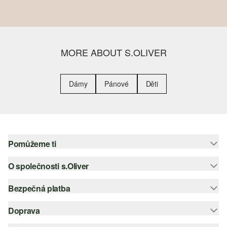
MORE ABOUT S.OLIVER
Dámy
Pánové
Děti
Pomůžeme ti
O společnosti s.Oliver
Nápověda – často kladené otázky
Nápověda k velikostem
Bezpečná platba
Newsletter
Vrácení zboží
s.Oliver Group
Doprava
Platební karta
Nejlepší kategorie
Kariéra