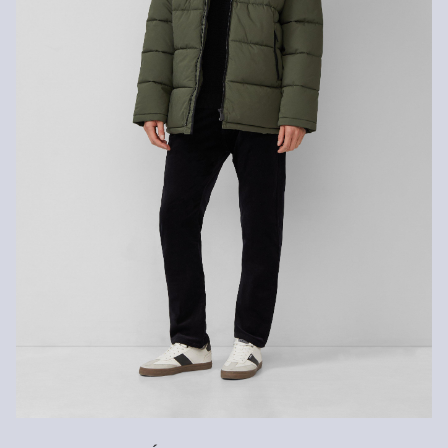
Nelze bělit chlórem
Šetrné praní v pračce na 30 °
Nelze chemicky čistit
Nežehlit
Sušení při nízké teplotě