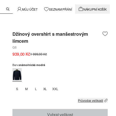
MŮJ ÚČET
SEZNAM PŘÁNÍ
NÁKUPNÍ KOŠÍK
Džínový overshirt s manšestrovým
límcem
QS
939,00 Kč
1 999,00 Kč
Barva
námořnická modrá
S
M
L
XL
XXL
Průvodce velikosti
Vybrat velikost