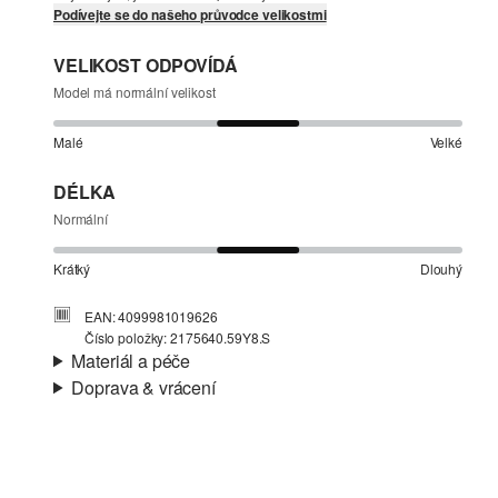
Podívejte se do našeho průvodce velikostmi
VELIKOST ODPOVÍDÁ
Model má normální velikost
Malé
Velké
DÉLKA
Normální
Krátký
Dlouhý
EAN: 4099981019626
Číslo položky: 2175640.59Y8.S
Materiál a péče
Doprava & vrácení
Materiál:
Denim (džínovina)
Informace o přepravě
Materiál:
Bavlna, Směs s bavlnou
Vaše objednávka bude odeslána do 4-8 pracovních dnů
prostřednictvím společnosti Česká pošta. Náklady na