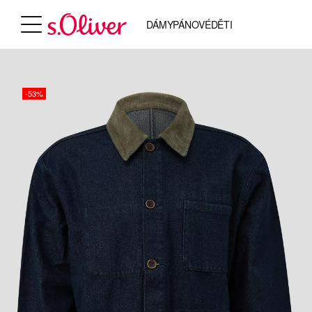
DÁMY
PÁNOVÉ
DĚTI
-53%