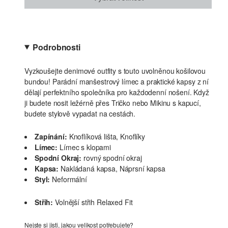
Podrobnosti
Vyzkoušejte denimové outfity s touto uvolněnou košilovou
bundou! Parádní manšestrový límec a praktické kapsy z ní
dělají perfektního společníka pro každodenní nošení. Když
ji budete nosit ležérně přes Tričko nebo Mikinu s kapucí,
budete stylově vypadat na cestách.
Zapínání:
Knoflíková lišta, Knoflíky
Límec:
Límec s klopami
Spodní Okraj:
rovný spodní okraj
Kapsa:
Nakládaná kapsa, Náprsní kapsa
Styl:
Neformální
Střih:
Volnější střih Relaxed Fit
Nejste si jisti, jakou velikost potřebujete?