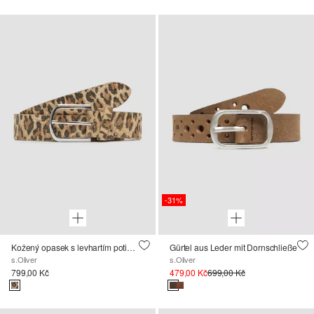
-31%
Kožený opasek s levhartím potiskem
Gürtel aus Leder mit Dornschließe
s.Oliver
s.Oliver
799,00 Kč
479,00 Kč
699,00 Kč