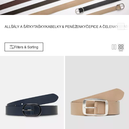
OPAS
ALL
ŠÁLY A ŠÁTKY
TAŠKY/KABELKY & PENĚŽENKY
ČEPICE A ČELENKY
Filters & Sorting