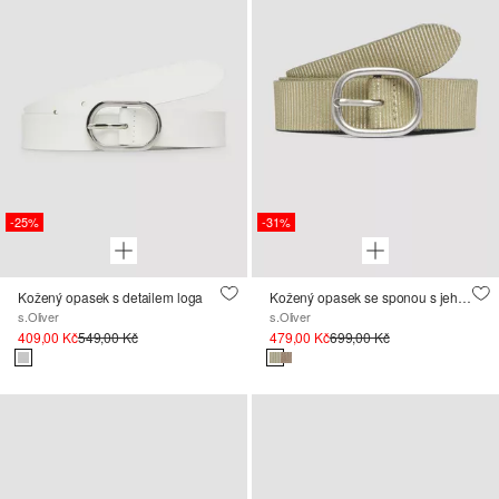
-25%
-31%
Kožený opasek s detailem loga
Kožený opasek se sponou s jehlou a fóliovým potiskem
s.Oliver
s.Oliver
409,00 Kč
549,00 Kč
479,00 Kč
699,00 Kč