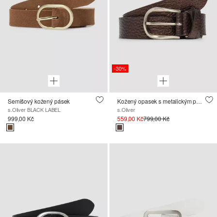
-30%
Semišový kožený pásek
Kožený opasek s metalickým povrchem
s.Oliver BLACK LABEL
s.Oliver
999,00 Kč
559,00 Kč
799,00 Kč