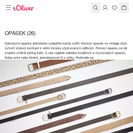
OPASEK
(26)
Dámskými opasky jednoduše vylepšíte každý outfit. Kožený opasek ve vintage stylu
vytvoří stylový kontrast k velmi žensky stylizovaným oděvům. Pomocí opasku se dá
snadno změnit styling šatů. U nás najdete nabídku kvalitních a různorodých opasků,
třeba úzké nebo široké, jednobarevné či s nýtky. Podívejte se.