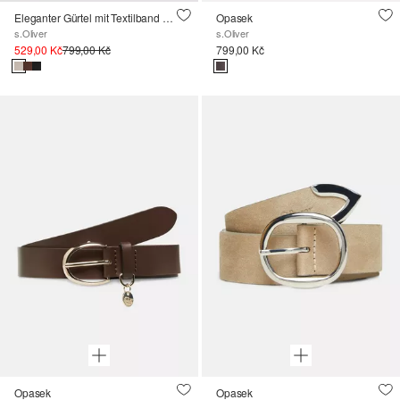
Eleganter Gürtel mit Textilband und Dornschließe
Opasek
s.Oliver
s.Oliver
529,00 Kč
799,00 Kč
799,00 Kč
Opasek
Opasek