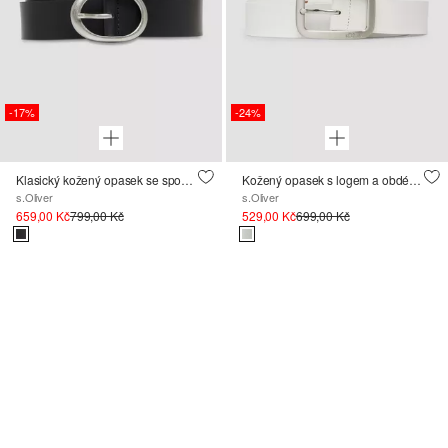
-17%
-24%
Klasický kožený opasek se sponou s hrotem
Kožený opasek s logem a obdélníkovou sponou
s.Oliver
s.Oliver
659,00 Kč
799,00 Kč
529,00 Kč
699,00 Kč