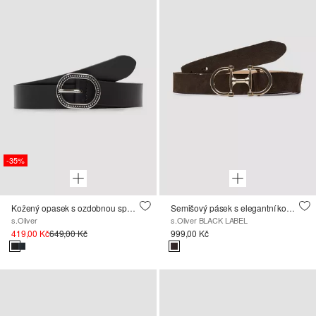
-35%
Kožený opasek s ozdobnou sponou
Semišový pásek s elegantní kovovou sponou
s.Oliver
s.Oliver BLACK LABEL
419,00 Kč
649,00 Kč
999,00 Kč