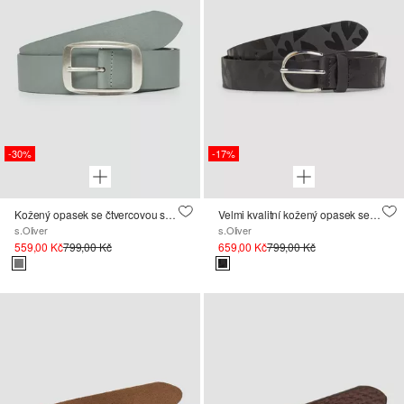
-30%
-17%
Kožený opasek se čtvercovou sponou
Velmi kvalitní kožený opasek se sponou s jehlou
s.Oliver
s.Oliver
559,00 Kč
799,00 Kč
659,00 Kč
799,00 Kč