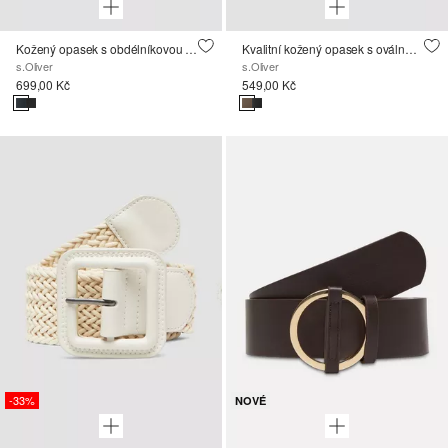
Kožený opasek s obdélníkovou rámovou sponou a detaily loga
Kvalitní kožený opasek s oválnou sponou a detailem loga
s.Oliver
s.Oliver
699,00 Kč
549,00 Kč
-33%
NOVÉ