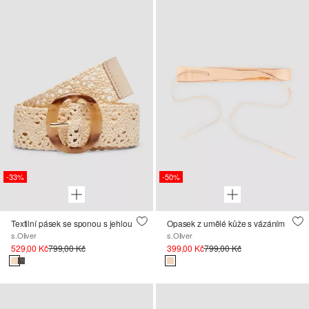
-33%
-50%
Textilní pásek se sponou s jehlou
Opasek z umělé kůže s vázáním
s.Oliver
s.Oliver
529,00 Kč
799,00 Kč
399,00 Kč
799,00 Kč