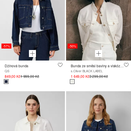
-57%
-50%
Džínová bunda
Bunda ze směsi bavlny a viskózy s třásněmi
QS
s.Oliver BLACK LABEL
849,00 Kč
1 999,00 Kč
1 649,00 Kč
3 299,00 Kč