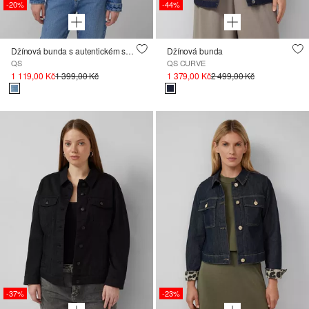
-20%
-44%
Džínová bunda s autentickém seprání
Džínová bunda
QS
QS CURVE
1 119,00 Kč
1 399,00 Kč
1 379,00 Kč
2 499,00 Kč
-37%
-23%