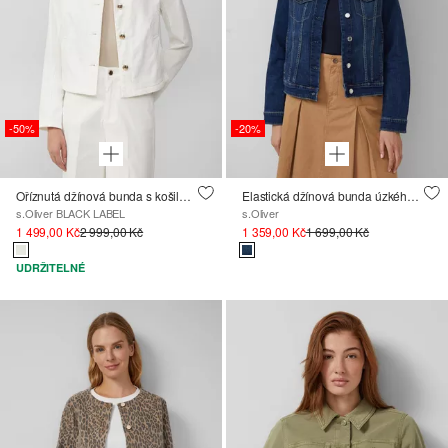
-50%
-20%
Oříznutá džínová bunda s košilovým límcem
Elastická džínová bunda úzkého střihu ze směsi bavlny
s.Oliver BLACK LABEL
s.Oliver
1 499,00 Kč
2 999,00 Kč
1 359,00 Kč
1 699,00 Kč
UDRŽITELNÉ