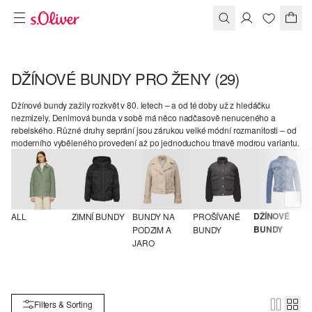
DŽÍNOVÉ BUNDY PRO ŽENY
(29)
Džínové bundy zažily rozkvět v 80. letech – a od té doby už z hledáčku
nezmizely. Denimová bunda v sobě má něco nadčasově nenuceného a
rebelského. Různé druhy seprání jsou zárukou velké módní rozmanitosti – od
moderního vyběleného provedení až po jednoduchou tmavě modrou variantu.
DŽÍNOVÉ 
ALL
ZIMNÍ BUNDY
BUNDY NA 
PROŠÍVANÉ 
BUNDY
PODZIM A 
BUNDY
JARO
Filters & Sorting