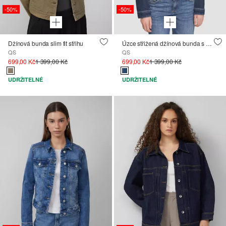
-50%
-50%
Džínová bunda slim fit střihu
Úzce střižená džínová bunda s autentickým sepráním
QS
QS
699,00 Kč
1 399,00 Kč
699,00 Kč
1 399,00 Kč
UDRŽITELNÉ
UDRŽITELNÉ