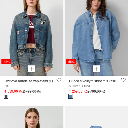
-45%
-55%
Džínová bunda se záplatami ; QS x Von Dutch
Bunda s volným střihem s košilovým límcem
QS
s.Oliver CURVE
1 539,00 Kč
2 799,00 Kč
1 259,00 Kč
2 799,00 Kč