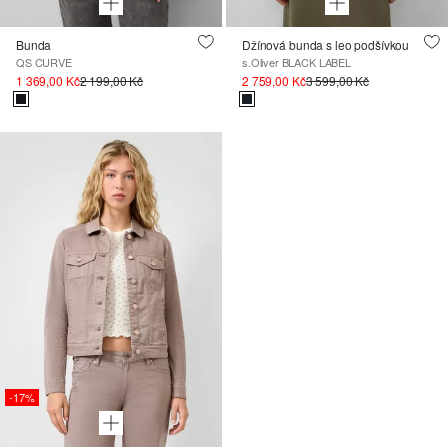
Bunda
Džínová bunda s leo podšívkou
QS CURVE
s.Oliver BLACK LABEL
1 369,00 Kč
2 199,00 Kč
2 759,00 Kč
3 599,00 Kč
-17%