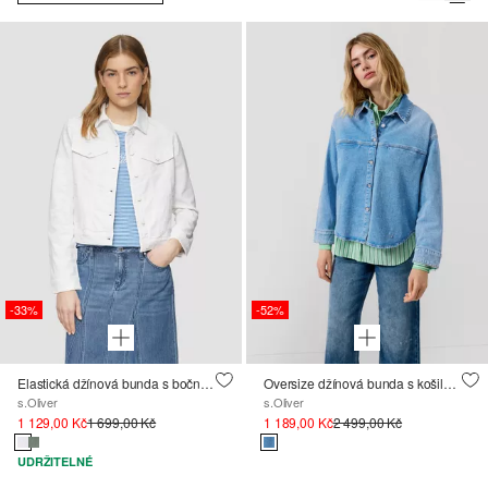
-33%
-52%
Elastická džínová bunda s bočními průhmatovými kapsami
Oversize džínová bunda s košilovým límcem a náprsní kapsou
s.Oliver
s.Oliver
1 129,00 Kč
1 699,00 Kč
1 189,00 Kč
2 499,00 Kč
UDRŽITELNÉ