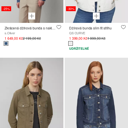
-25%
-30%
Zkrácená džínová bunda s nakládanými kapsami
Džínová bunda slim fit střihu
s.Oliver
QS CURVE
1 649,00 Kč
2 199,00 Kč
1 399,00 Kč
1 999,00 Kč
UDRŽITELNÉ