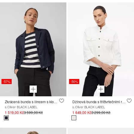
-57%
-50%
Zkrácená bunda s límcem s klopami
Džínová bunda s tříčtvrtečními rukávy a nezačištěnými okraji
s.Oliver BLACK LABEL
s.Oliver BLACK LABEL
1 519,00 Kč
3 599,00 Kč
1 649,00 Kč
3 299,00 Kč