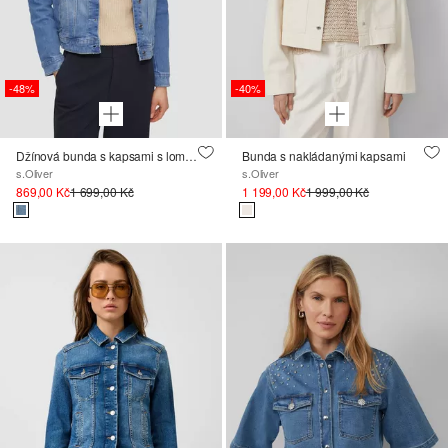
-48%
-40%
Džínová bunda s kapsami s lomítkem
Bunda s nakládanými kapsami
s.Oliver
s.Oliver
869,00 Kč
1 699,00 Kč
1 199,00 Kč
1 999,00 Kč