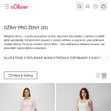
DŽÍNY PRO ŽENY
(33)
Milujeme džíny – a proto pracujeme na tom, abychom tuto klasiku z denimu vyráběli
ještě udržitelněji. Od ležérních kousků s volným střihem a sepráním, přes přiléhavé
modely Skinny Fit až po moderní džíny Mom – tyto nadčasové oblíbené kousky vás
přesvědčí nejrůznějšími variantami.
ALL
PLETENÉ A TEPLÁKOVÉ MODELY
TRIČKA A TOPY
BUNDY A KABÁTY
ŠATY
Filters & Sorting