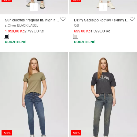
Suri culottes / regular fit / high rise / wide leg
Džíny Sadie po kotníky / skinny fit / mid rise / skinny leg
s.Oliver BLACK LABEL
QS
1 959,00 Kč
2 799,00 Kč
699,00 Kč
1 399,00 Kč
UDRŽITELNÉ
UDRŽITELNÉ
-50%
-50%