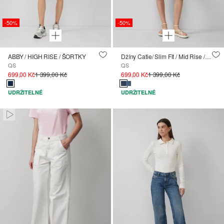
-50%
-50%
ABBY / HIGH RISE / ŠORTKY
Džíny Catie/ Slim Fit / Mid Rise / capri délka
QS
QS
699,00 Kč
1 399,00 Kč
699,00 Kč
1 399,00 Kč
UDRŽITELNÉ
UDRŽITELNÉ
Paused • Muted