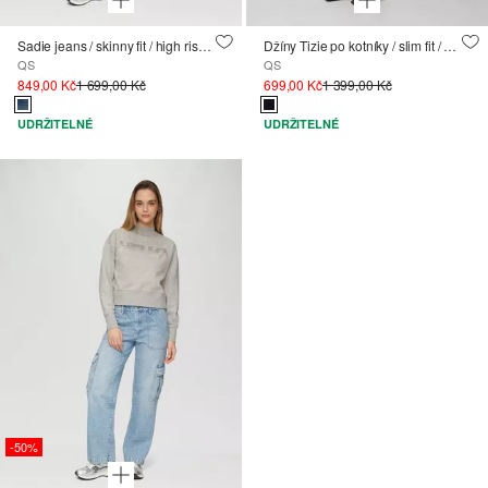
Sadie jeans / skinny fit / high rise / skinny leg / super stretch / distressed details
Džíny Tizie po kotníky / slim fit / vysoký nárt / zúžené nohavice / palcové velikosti
QS
QS
849,00 Kč
1 699,00 Kč
699,00 Kč
1 399,00 Kč
UDRŽITELNÉ
UDRŽITELNÉ
-50%