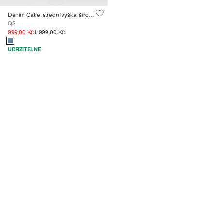
Denim Catie, střední výška, široké nohavice
QS
999,00 Kč
1 999,00 Kč
UDRŽITELNÉ