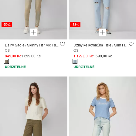
-50%
-33%
Džíny Sadie / Skinny Fit / Mid Rise / Skinny Leg / superstreč
Džíny ke kotníkům Tizie / Slim Fit / High Rise / Tapered Leg / poničené detaily
QS
QS
849,00 Kč
1 699,00 Kč
1 129,00 Kč
1 699,00 Kč
UDRŽITELNÉ
UDRŽITELNÉ