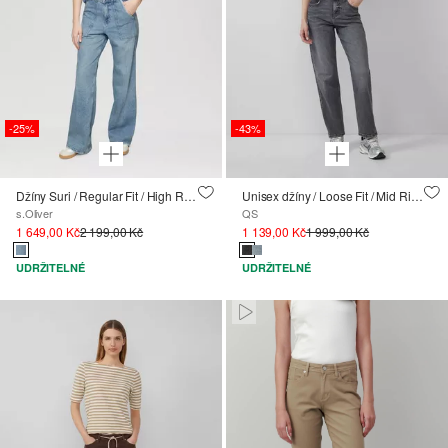
-25%
-43%
Džíny Suri / Regular Fit / High Rise / Wide Leg
Unisex džíny / Loose Fit / Mid Rise / Straight leg / velikosti v PALCÍCH
s.Oliver
QS
1 649,00 Kč
2 199,00 Kč
1 139,00 Kč
1 999,00 Kč
UDRŽITELNÉ
UDRŽITELNÉ
Paused • Muted