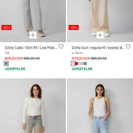
-50%
-30%
Džíny Catie / Slim Fit / Low Rise / Wide Leg
Džíny Suri / regular fit / vysoký střih / široké nohavice
QS
s.Oliver
849,00 Kč
1 699,00 Kč
979,00 Kč
1 399,00 Kč
UDRŽITELNÉ
UDRŽITELNÉ