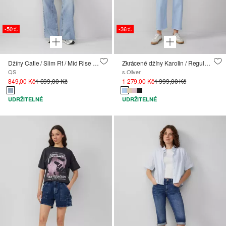
-50%
-36%
Džíny Catie / Slim Fit / Mid Rise / Wide Leg ; QS x Vanessa Mai
Zkrácené džíny Karolin / Regular Fit / Mid Rise / Straight Leg / nezačištěný okraj
QS
s.Oliver
849,00 Kč
1 699,00 Kč
1 279,00 Kč
1 999,00 Kč
UDRŽITELNÉ
UDRŽITELNÉ