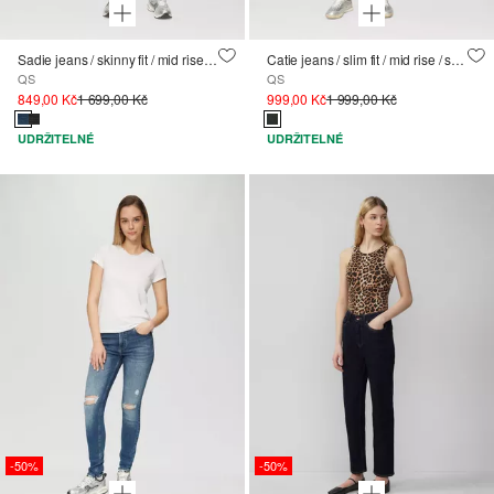
Sadie jeans / skinny fit / mid rise / skinny leg / super stretch
Catie jeans / slim fit / mid rise / slim leg / button placket
QS
QS
849,00 Kč
1 699,00 Kč
999,00 Kč
1 999,00 Kč
UDRŽITELNÉ
UDRŽITELNÉ
-50%
-50%