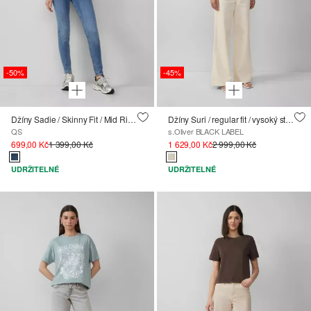
-50%
-45%
Džíny Sadie / Skinny Fit / Mid Rise / Skinny Leg / Superstreč
Džíny Suri / regular fit / vysoký střih / široké nohavice / texturovaný vzor
QS
s.Oliver BLACK LABEL
699,00 Kč
1 399,00 Kč
1 629,00 Kč
2 999,00 Kč
UDRŽITELNÉ
UDRŽITELNÉ