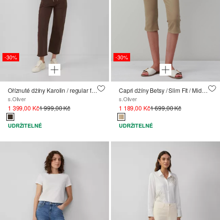
-30%
-30%
Oříznuté džíny Karolin / regular fit / mid rise / straight leg / open hem
Capri džíny Betsy / Slim Fit / Mid Rise / Slim Leg
s.Oliver
s.Oliver
1 399,00 Kč
1 999,00 Kč
1 189,00 Kč
1 699,00 Kč
UDRŽITELNÉ
UDRŽITELNÉ