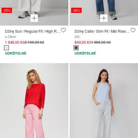
-25%
-50%
Džíny Suri / Regular Fit / High Rise / Wide Leg
Džíny Catie / Slim Fit / Mid Rise/ Wide Leg / s ohrnutým lemem
s.Oliver
QS
1 649,00 Kč
2 199,00 Kč
849,00 Kč
1 699,00 Kč
UDRŽITELNÉ
UDRŽITELNÉ