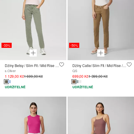
-33%
-50%
Džíny Betsy / Slim Fit / Mid Rise / Slim Leg / barveno po ušití
Džíny Catie/ Slim Fit / Mid Rise / Slim Leg
s.Oliver
QS
1 129,00 Kč
1 699,00 Kč
699,00 Kč
1 399,00 Kč
UDRŽITELNÉ
UDRŽITELNÉ