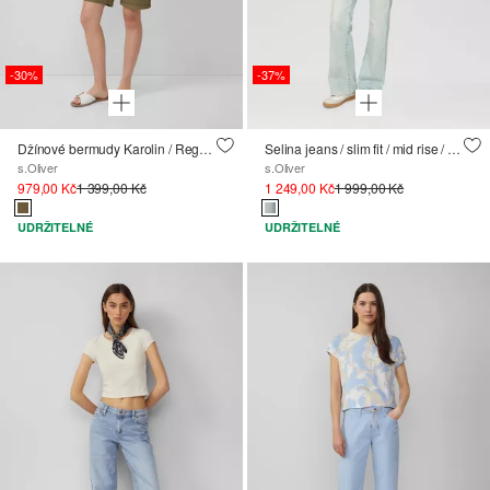
-30%
-37%
Džínové bermudy Karolin / Regular Fit / Mid Rise
Selina jeans / slim fit / mid rise / flared leg
s.Oliver
s.Oliver
979,00 Kč
1 399,00 Kč
1 249,00 Kč
1 999,00 Kč
UDRŽITELNÉ
UDRŽITELNÉ