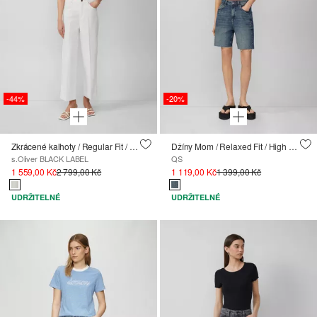
-44%
-20%
Zkrácené kalhoty / Regular Fit / High Rise / Wide Leg
Džíny Mom / Relaxed Fit / High Rise
s.Oliver BLACK LABEL
QS
1 559,00 Kč
2 799,00 Kč
1 119,00 Kč
1 399,00 Kč
UDRŽITELNÉ
UDRŽITELNÉ