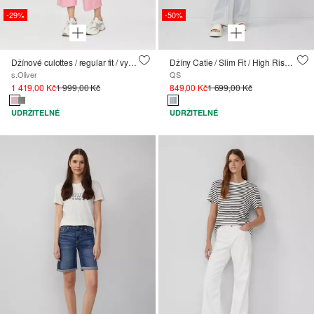
-29%
-50%
Džínové culottes / regular fit / vysoký střih / široké nohavice / lisované záhyby
Džíny Catie / Slim Fit / High Rise / Wide Leg
s.Oliver
QS
1 419,00 Kč
1 999,00 Kč
849,00 Kč
1 699,00 Kč
UDRŽITELNÉ
UDRŽITELNÉ