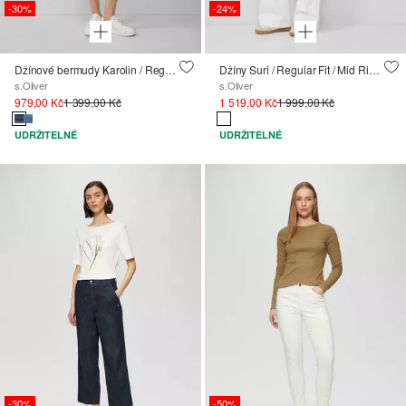
-30%
-24%
Džínové bermudy Karolin / Regular Fit / Mid Rise / ohrnovací
Džíny Suri / Regular Fit / Mid Rise / Wide Leg
s.Oliver
s.Oliver
979,00 Kč
1 399,00 Kč
1 519,00 Kč
1 999,00 Kč
UDRŽITELNÉ
UDRŽITELNÉ
-30%
-50%