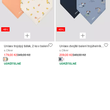
-48%
-40%
Unisex trojcípý šátek, 2 ks v balení
Unisex dvojité balení trojúhelníkových šátků se zapínáním na druky
s.Oliver
s.Oliver
179,00 Kč
349,00 Kč
209,00 Kč
349,00 Kč
UDRŽITELNÉ
UDRŽITELNÉ