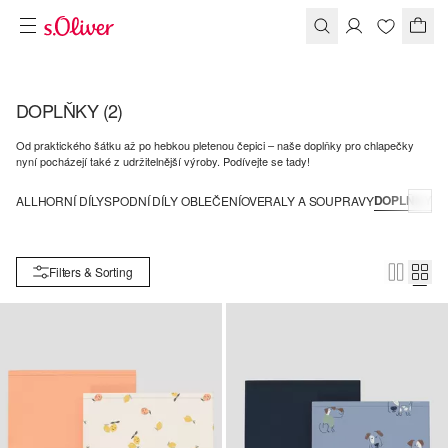
DOPLŇKY
(2)
Od praktického šátku až po hebkou pletenou čepici – naše doplňky pro chlapečky
nyní pocházejí také z udržitelnější výroby. Podívejte se tady!
DOPLŇKY
ALL
HORNÍ DÍLY
SPODNÍ DÍLY OBLEČENÍ
OVERALY A SOUPRAVY
Filters & Sorting