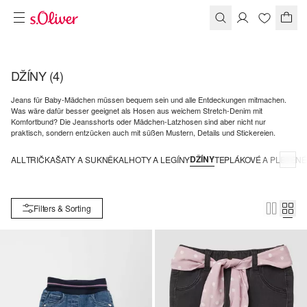
DŽÍNY
(4)
Jeans für Baby-Mädchen müssen bequem sein und alle Entdeckungen mitmachen.
Was wäre dafür besser geeignet als Hosen aus weichem Stretch-Denim mit
Komfortbund? Die Jeansshorts oder Mädchen-Latzhosen sind aber nicht nur
praktisch, sondern entzücken auch mit süßen Mustern, Details und Stickereien.
DŽÍNY
ALL
TRIČKA
ŠATY A SUKNĚ
KALHOTY A LEGÍNY
TEPLÁKOVÉ A PLETEN
Filters & Sorting