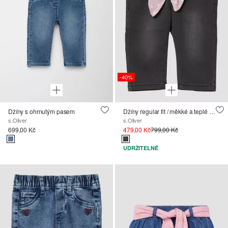
-40%
Džíny s ohrnutým pasem
Džíny regular fit / měkké a teplé uvnitř
s.Oliver
s.Oliver
699,00 Kč
479,00 Kč
799,00 Kč
UDRŽITELNÉ