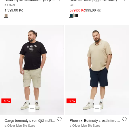
s.Oliver
QS
1 399,00 Kč
579,00 Kč
999,00 Kč
-16%
-30%
Cargo bermudy s volnějším střihem Relaxed Fit a elastickým pasem
Phoenix: Bermudy s textilním opaskem v střihu Regular Fit.
s.Oliver Men Big Sizes
s.Oliver Men Big Sizes