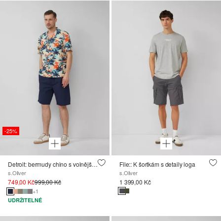
-25%
Detroit: bermudy chino s volnějším střihem Relaxed Fit a elastickým pasem
File:: K šortkám s detaily loga
s.Oliver
s.Oliver
749,00 Kč
999,00 Kč
1 399,00 Kč
+1
UDRŽITELNÉ