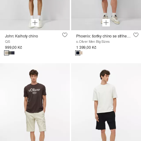
John: Kalhoty chino
Phoenix: šortky chino se střihem Regular Fit
QS
s.Oliver Men Big Sizes
999,00 Kč
1 399,00 Kč