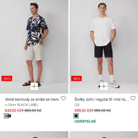
-50%
-50%
Volné bermudy ze směsi se lnem
Šortky John / regular fit / mid rise / fixed turn-up
s.Oliver BLACK LABEL
QS
849,00 Kč
1 699,00 Kč
699,00 Kč
1 399,00 Kč
UDRŽITELNÉ