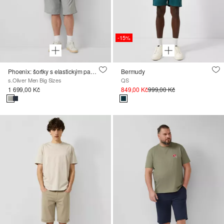
-15%
Phoenix: šortky s elastickým pasem a tunýlkem na stažení
Bermudy
s.Oliver Men Big Sizes
QS
1 699,00 Kč
849,00 Kč
999,00 Kč