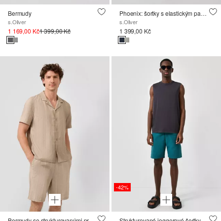
Bermudy
Phoenix: šortky s elastickým pasem a tunýlkem na stažení
s.Oliver
s.Oliver
1 169,00 Kč
1 399,00 Kč
1 399,00 Kč
-42%
Bermudy se strukturovanými pruhy, střih Relaxed Fit
Strukturované joggerové šortky