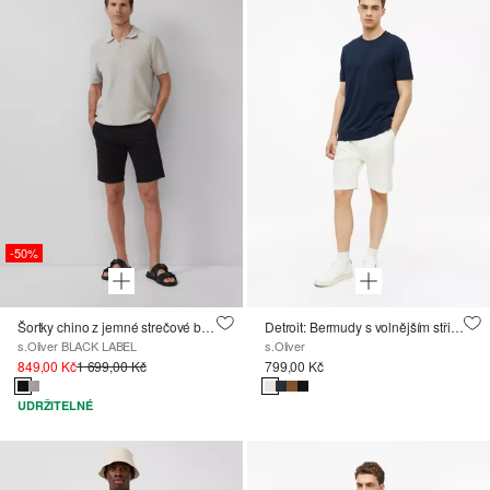
-50%
Šortky chino z jemné strečové bavlny
Detroit: Bermudy s volnějším střihem Relaxed Fit
s.Oliver BLACK LABEL
s.Oliver
849,00 Kč
1 699,00 Kč
799,00 Kč
UDRŽITELNÉ