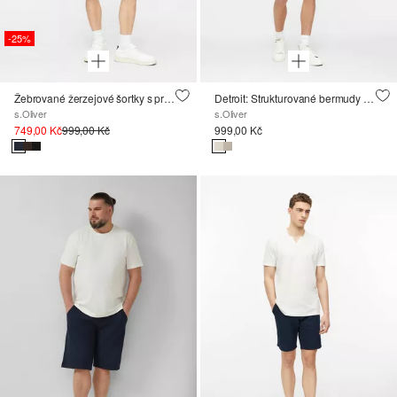
-25%
Žebrované žerzejové šortky s průhmatovými kapsami
Detroit: Strukturované bermudy s volnějším střihem Relaxed Fit
s.Oliver
s.Oliver
749,00 Kč
999,00 Kč
999,00 Kč