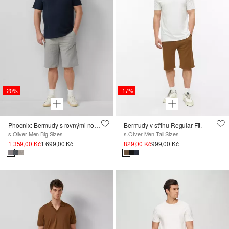
-20%
-17%
Phoenix: Bermudy s rovnými nohavicemi a strukturou
Bermudy v střihu Regular Fit.
s.Oliver Men Big Sizes
s.Oliver Men Tall Sizes
1 359,00 Kč
1 699,00 Kč
829,00 Kč
999,00 Kč