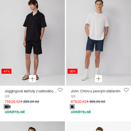
-41%
-30%
Joggingové kalhoty z vaflového piké
John: Chino s pevným otáčením
QS
QS
759,00 Kč
1 299,00 Kč
979,00 Kč
1 399,00 Kč
UDRŽITELNÉ
UDRŽITELNÉ