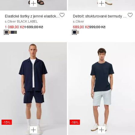
Elastické šortky z jemné elastické bavlny
Detroit: strukturované bermudy s volnějším střihem Relaxed Fit
s.Oliver BLACK LABEL
s.Oliver
1 069,00 Kč
1 699,00 Kč
689,00 Kč
999,00 Kč
-15%
-16%