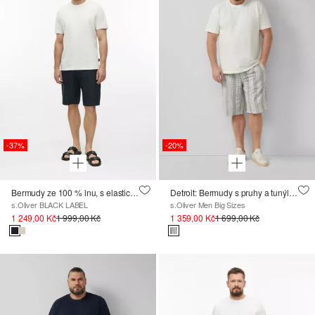
-37%
-20%
Bermudy ze 100 % lnu, s elastickým pasem
Detroit: Bermudy s pruhy a tunýlkem na stažení
s.Oliver BLACK LABEL
s.Oliver Men Big Sizes
1 249,00 Kč
1 999,00 Kč
1 359,00 Kč
1 699,00 Kč