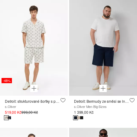
-48%
Detroit: strukturované šortky s potiskem po celé ploše
Detroit: Bermudy ze směsi se lnem
s.Oliver
s.Oliver Men Big Sizes
519,00 Kč
999,00 Kč
1 399,00 Kč