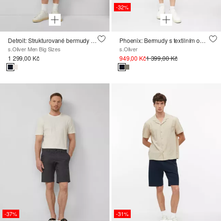
-32%
Detroit: Strukturované bermudy s volnějším střihem Relaxed Fit
Phoenix: Bermudy s textilním opaskem v střihu Regular Fit.
s.Oliver Men Big Sizes
s.Oliver
1 299,00 Kč
949,00 Kč
1 399,00 Kč
-37%
-31%