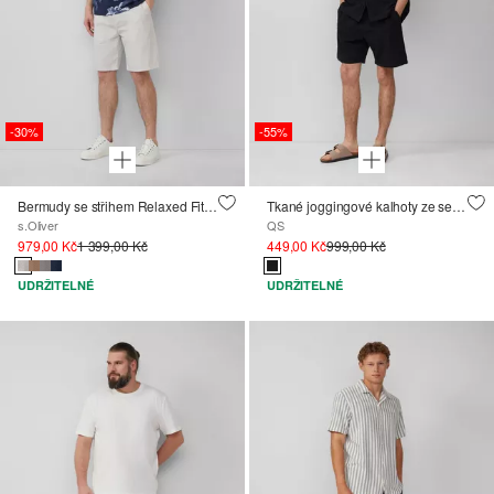
-30%
-55%
Bermudy se střihem Relaxed Fit, s drobným vzorem a elastickým pasem
Tkané joggingové kalhoty ze seersuckeru
s.Oliver
QS
979,00 Kč
1 399,00 Kč
449,00 Kč
999,00 Kč
UDRŽITELNÉ
UDRŽITELNÉ