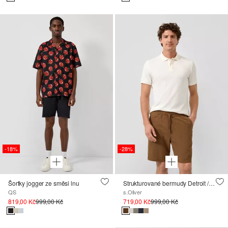
-18%
-28%
Šortky jogger ze směsi lnu
Strukturované bermudy Detroit / Relaxed Fit / Mid Rise
QS
s.Oliver
819,00 Kč
999,00 Kč
719,00 Kč
999,00 Kč