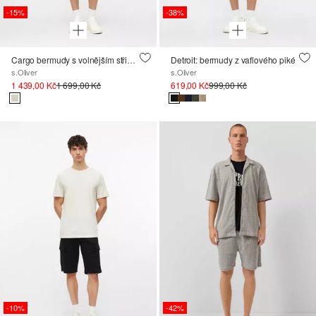
-15%
-38%
Cargo bermudy s volnějším střihem Relaxed Fit a elastickým pasem
Detroit: bermudy z vaflového piké
s.Oliver
s.Oliver
1 439,00 Kč
1 699,00 Kč
619,00 Kč
999,00 Kč
-10%
-42%