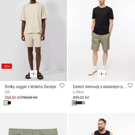
-30%
Šortky Jogger z těžkého Žerzeje
Detroit: bermudy s elastickým pasem, z bavlny
QS
s.Oliver
559,00 Kč
799,00 Kč
999,00 Kč