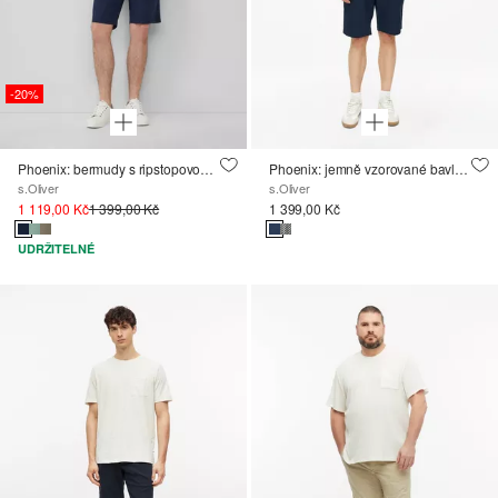
-20%
Phoenix: bermudy s ripstopovou strukturou, v pracovním stylu
Phoenix: jemně vzorované bavlněné bermudy
s.Oliver
s.Oliver
1 119,00 Kč
1 399,00 Kč
1 399,00 Kč
UDRŽITELNÉ