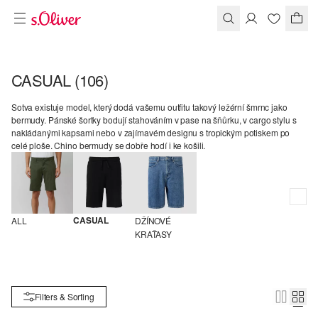
CASUAL
(106)
Sotva existuje model, který dodá vašemu outfitu takový ležérní šmrnc jako
bermudy. Pánské šortky bodují stahováním v pase na šňůrku, v cargo stylu s
nakládanými kapsami nebo v zajímavém designu s tropickým potiskem po
celé ploše. Chino bermudy se dobře hodí i ke košili.
CASUAL
ALL
DŽÍNOVÉ 
KRAŤASY
Filters & Sorting