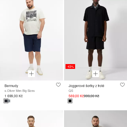
-43%
Bermudy
Joggerové šortky z froté
s.Oliver Men Big Sizes
QS
1 699,00 Kč
569,00 Kč
999,00 Kč