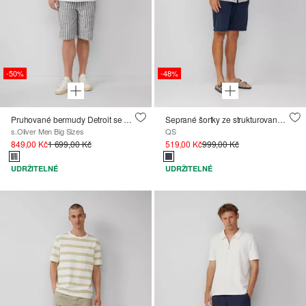
-50%
-48%
Pruhované bermudy Detroit se střihem Relaxed Fit
Seprané šortky ze strukturovaného žerzeje
s.Oliver Men Big Sizes
QS
849,00 Kč
1 699,00 Kč
519,00 Kč
999,00 Kč
UDRŽITELNÉ
UDRŽITELNÉ