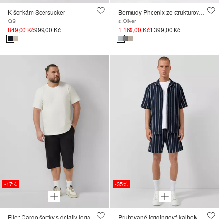
K šortkám Seersucker
Bermudy Phoenix ze strukturované lněné směsi
QS
s.Oliver
849,00 Kč
999,00 Kč
1 169,00 Kč
1 399,00 Kč
-17%
-35%
File:: Cargo šortky s detaily loga ve volnějším střihu Relaxed Fit
Pruhované joggingové kalhoty