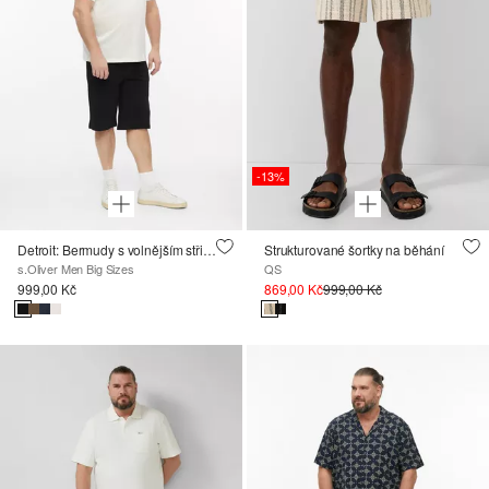
-13%
Detroit: Bermudy s volnějším střihem Relaxed Fit
Strukturované šortky na běhání
s.Oliver Men Big Sizes
QS
999,00 Kč
869,00 Kč
999,00 Kč