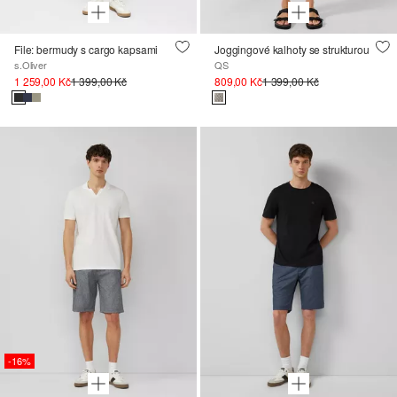
File: bermudy s cargo kapsami
Joggingové kalhoty se strukturou
s.Oliver
QS
1 259,00 Kč
1 399,00 Kč
809,00 Kč
1 399,00 Kč
-16%