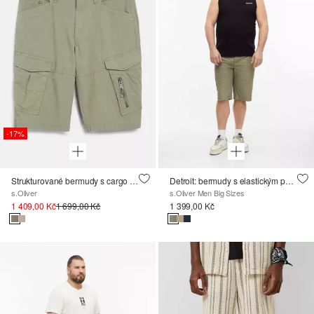
-17%
Strukturované bermudy s cargo kapsami
Detroit: bermudy s elastickým pasem, z bavlny
s.Oliver
s.Oliver Men Big Sizes
1 409,00 Kč
1 699,00 Kč
1 399,00 Kč