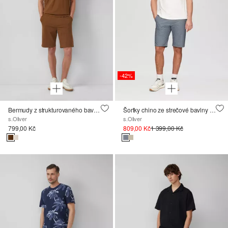
-42%
Bermudy z strukturovaného bavlněného žerzeje
Šortky chino ze strečové bavlny s melírovaným vzhledem
s.Oliver
s.Oliver
799,00 Kč
809,00 Kč
1 399,00 Kč