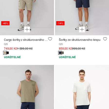
-46%
-14%
Cargo šortky z strukturovaného materiálu
Šortky ze strukturovaného krepu
QS
QS
749,00 Kč
1 399,00 Kč
859,00 Kč
999,00 Kč
UDRŽITELNÉ
UDRŽITELNÉ