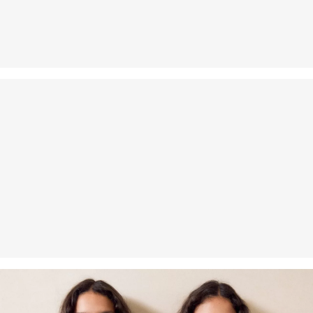
Praní v pračce na 30 °
Žehlit při střední teplotě
Chemické čištění pomocí perchlorethylenu při šetrném
praní v pračce