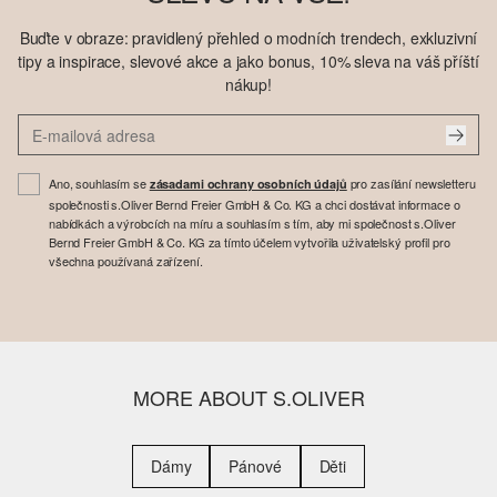
Buďte v obraze: pravidlený přehled o modních trendech, exkluzivní
tipy a inspirace, slevové akce a jako bonus, 10% sleva na váš příští
nákup!
Ano, souhlasím se
pro zasílání newsletteru
zásadami ochrany osobních údajů
společnosti s.Oliver Bernd Freier GmbH & Co. KG a chci dostávat informace o
nabídkách a výrobcích na míru a souhlasím s tím, aby mi společnost s.Oliver
Bernd Freier GmbH & Co. KG za tímto účelem vytvořila uživatelský profil pro
všechna používaná zařízení.
MORE ABOUT S.OLIVER
Dámy
Pánové
Děti