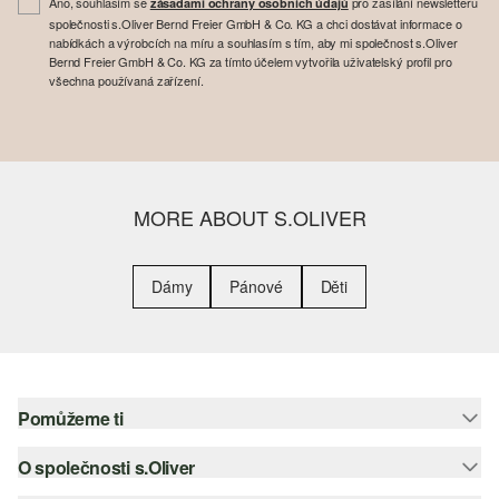
Ano, souhlasím se
pro zasílání newsletteru
zásadami ochrany osobních údajů
společnosti s.Oliver Bernd Freier GmbH & Co. KG a chci dostávat informace o
nabídkách a výrobcích na míru a souhlasím s tím, aby mi společnost s.Oliver
Bernd Freier GmbH & Co. KG za tímto účelem vytvořila uživatelský profil pro
všechna používaná zařízení.
MORE ABOUT S.OLIVER
Dámy
Pánové
Děti
Pomůžeme ti
O společnosti s.Oliver
Nápověda – často kladené otázky