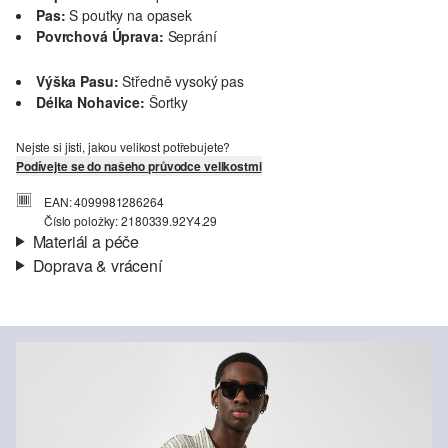
Pas:
S poutky na opasek
Povrchová Úprava:
Seprání
Výška Pasu:
Středně vysoký pas
Délka Nohavice:
Šortky
Nejste si jisti, jakou velikost potřebujete?
Podívejte se do našeho průvodce velikostmi
EAN: 4099981286264
Číslo položky: 2180339.92Y4.29
Materiál a péče
Doprava & vrácení
Materiál:
Denim (džínovina)
Informace o přepravě
Materiál:
Bavlna
Vaše objednávka bude odeslána do 4-8 pracovních dnů
prostřednictvím společnosti Česká pošta. Náklady na dopravu pro
standardní doručení jsou 119,00 Kč .
Vrácení zboží