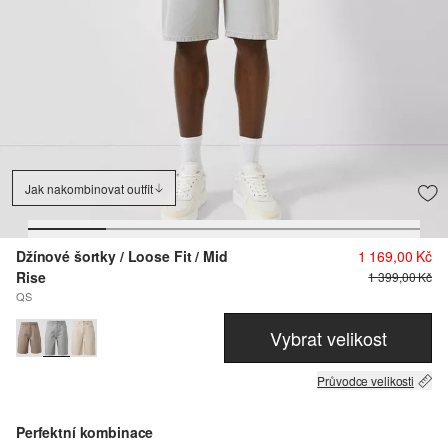
Jak nakombinovat outfit
Džínové šortky / Loose Fit / Mid
1 169,00 Kč
Rise
1 399,00 Kč
QS
Vybrat velikost
Průvodce velikosti
Perfektní kombinace