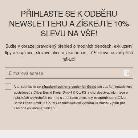
PŘIHLASTE SE K ODBĚRU
NEWSLETTERU A ZÍSKEJTE 10%
SLEVU NA VŠE!
Buďte v obraze: pravidlený přehled o modních trendech, exkluzivní
tipy a inspirace, slevové akce a jako bonus, 10% sleva na váš příští
nákup!
Ano, souhlasím se
pro zasílání newsletteru
zásadami ochrany osobních údajů
společnosti s.Oliver Bernd Freier GmbH & Co. KG a chci dostávat informace o
nabídkách a výrobcích na míru a souhlasím s tím, aby mi společnost s.Oliver
Bernd Freier GmbH & Co. KG za tímto účelem vytvořila uživatelský profil pro
všechna používaná zařízení.