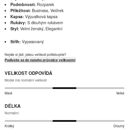
Podrobnosti:
Rozparek
Příležitost:
Business, Večírek
Kapsa:
Výpustková kapsa
Rukávy:
S dlouhým rukávem
Styl:
Velmi ženský, Elegantní
Střih:
Vypasovaný
Nejste si jisti, jakou velikost potřebujete?
Podívejte se do našeho průvodce velikostmi
VELIKOST ODPOVÍDÁ
Model má normální velikost
Malé
Velké
DÉLKA
Normální
Krátký
Dlouhý