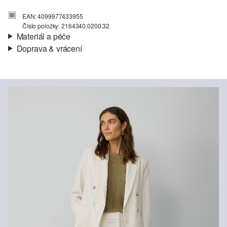
EAN: 4099977433955
Číslo položky: 2164340.0200.32
Materiál a péče
Doprava & vrácení
Materiál:
Tkanina, Kepr
Informace o přepravě
Charakteristika:
Velmi kvalitní
Podšívka:
Taftová podšívka, kompletní podšívka
Vaše objednávka bude odeslána do 4-8 pracovních dnů
Materiál:
Směs s polyesterem
prostřednictvím společnosti Česká pošta. Náklady na dopravu pro
standardní doručení jsou 119,00 Kč .
Vrácení zboží
Své zboží nám můžete bezplatně vrátit do 14 dnů.
Nelze bělit chlórem
Nesušit v sušičce
Nežehlit při vysoké teplotě
Neprat
Chemické čištění pomocí perchlorethylenu při šetrném
praní v pračce