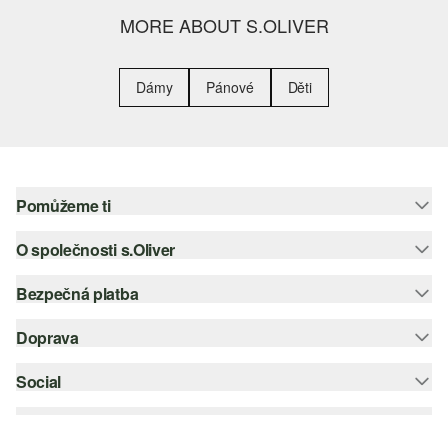
MORE ABOUT S.OLIVER
Dámy
Pánové
Děti
Pomůžeme ti
O společnosti s.Oliver
Nápověda – často kladené otázky
Nápověda k velikostem
Bezpečná platba
Newsletter
Vrácení zboží
s.Oliver Group
Doprava
Platební karta
Nejlepší kategorie
Kariéra
PayPal
Social
Česká pošta
Wish list
Klarna
instagram
Udržitelnost
Dobírka