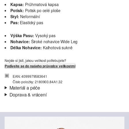
Kapsa:
Průhmatová kapsa
Potisk:
Potisk po celé ploše
Styl:
Neformální
Pas:
Elastický pas
Výška Pasu:
Vysoký pas
Nohavice:
Široké nohavice Wide Leg
Délka Nohavice:
Kalhotová sukně
Nejste si jisti, jakou velikost potřebujete?
Podívejte se do našeho průvodce velikostmi
EAN: 4099979583641
Číslo položky: 2180903.84A1.32
Materiál a péče
Doprava & vrácení
Materiál:
Bavlna
Informace o přepravě
Vaše objednávka bude odeslána do 4-8 pracovních dnů
prostřednictvím společnosti Česká pošta. Náklady na dopravu pro