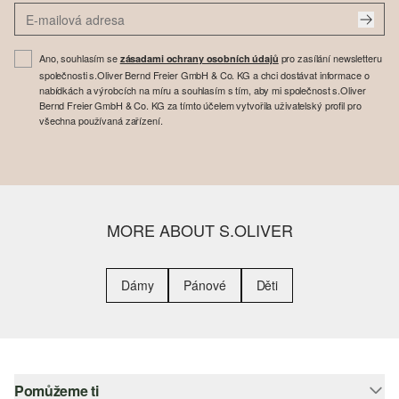
Ano, souhlasím se
pro zasílání newsletteru
zásadami ochrany osobních údajů
společnosti s.Oliver Bernd Freier GmbH & Co. KG a chci dostávat informace o
nabídkách a výrobcích na míru a souhlasím s tím, aby mi společnost s.Oliver
Bernd Freier GmbH & Co. KG za tímto účelem vytvořila uživatelský profil pro
všechna používaná zařízení.
MORE ABOUT S.OLIVER
Dámy
Pánové
Děti
Pomůžeme ti