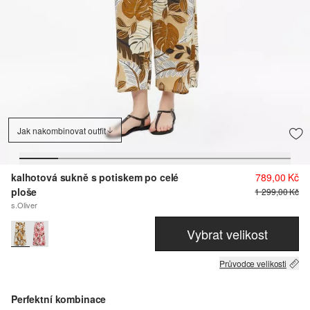
Jak nakombinovat outfit
kalhotová sukně s potiskem po celé
789,00 Kč
ploše
1 299,00 Kč
s.Oliver
Vybrat velikost
Průvodce velikosti
Perfektní kombinace