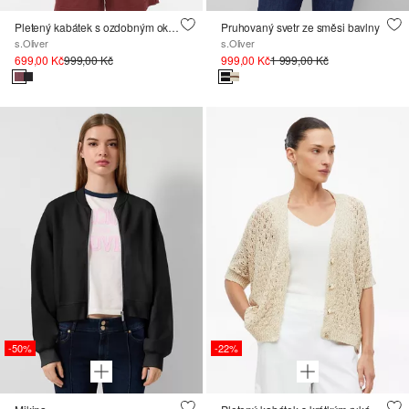
Pletený kabátek s ozdobným okrajem
Pruhovaný svetr ze směsi bavlny
s.Oliver
s.Oliver
699,00 Kč
999,00 Kč
999,00 Kč
1 999,00 Kč
-50%
-22%