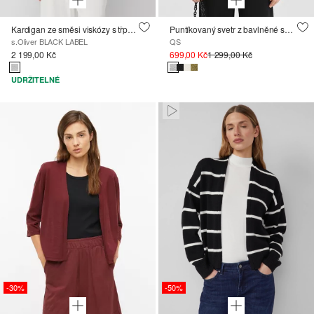
Kardigan ze směsi viskózy s třpytivými manžetami
Puntíkovaný svetr z bavlněné směsi
s.Oliver BLACK LABEL
QS
2 199,00 Kč
699,00 Kč
1 299,00 Kč
UDRŽITELNÉ
Paused • Muted
-30%
-50%