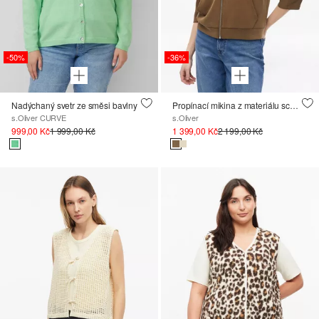
-50%
-36%
Nadýchaný svetr ze směsi bavlny
Propínací mikina z materiálu scuba s širokými 3/4 rukávy
s.Oliver CURVE
s.Oliver
999,00 Kč
1 999,00 Kč
1 399,00 Kč
2 199,00 Kč