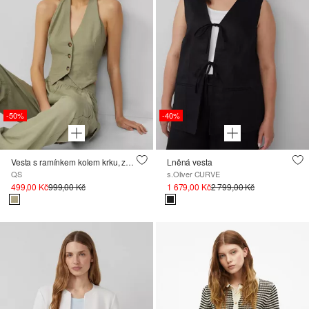
-50%
-40%
Vesta s ramínkem kolem krku, ze směsi se lnem
Lněná vesta
QS
s.Oliver CURVE
499,00 Kč
999,00 Kč
1 679,00 Kč
2 799,00 Kč