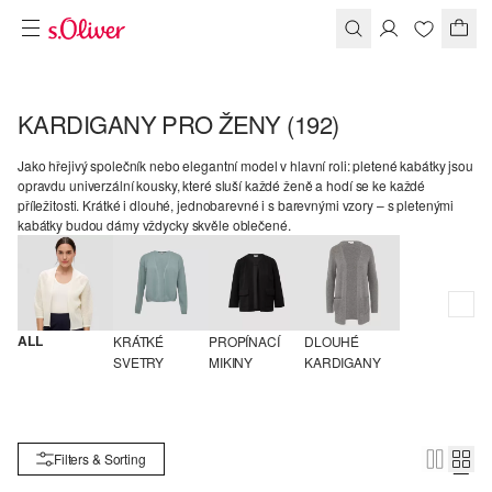
KARDIGANY PRO ŽENY
(192)
Jako hřejivý společník nebo elegantní model v hlavní roli: pletené kabátky jsou
opravdu univerzální kousky, které sluší každé ženě a hodí se ke každé
příležitosti. Krátké i dlouhé, jednobarevné i s barevnými vzory – s pletenými
kabátky budou dámy vždycky skvěle oblečené.
ALL
KRÁTKÉ 
PROPÍNACÍ 
DLOUHÉ 
SVETRY
MIKINY
KARDIGANY
Filters & Sorting