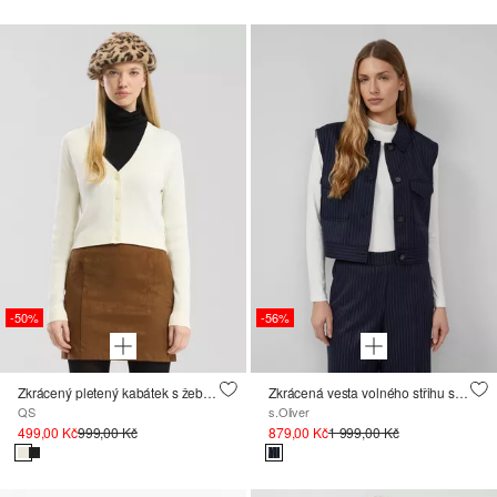
-50%
-56%
Zkrácený pletený kabátek s žebrovým vzorem
Zkrácená vesta volného střihu s elastickým lemem
QS
s.Oliver
499,00 Kč
999,00 Kč
879,00 Kč
1 999,00 Kč