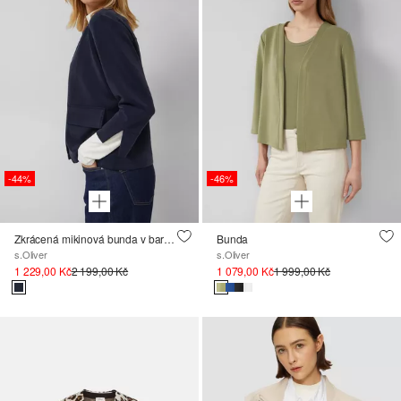
-44%
-46%
Zkrácená mikinová bunda v barvě Scuba
Bunda
s.Oliver
s.Oliver
1 229,00 Kč
2 199,00 Kč
1 079,00 Kč
1 999,00 Kč