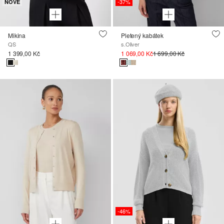
-37%
NOVÉ
Mikina
Pletený kabátek
QS
s.Oliver
1 399,00 Kč
1 069,00 Kč
1 699,00 Kč
-46%