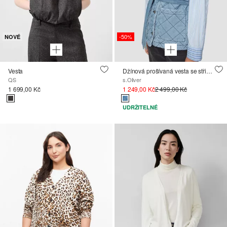
-50%
NOVÉ
Vesta
Džínová prošívaná vesta se střihem Relaxed Fit
QS
s.Oliver
1 699,00 Kč
1 249,00 Kč
2 499,00 Kč
UDRŽITELNÉ