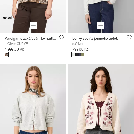
NOVÉ
Kardigan s žakárovým levhartím vzorem
Lehký svetr z jemného úpletu
s.Oliver CURVE
s.Oliver
1 999,00 Kč
799,00 Kč