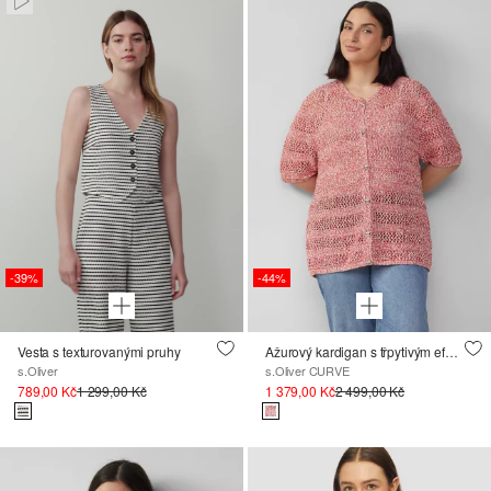
-39%
-44%
Vesta s texturovanými pruhy
Ažurový kardigan s třpytivým efektem
s.Oliver
s.Oliver CURVE
789,00 Kč
1 299,00 Kč
1 379,00 Kč
2 499,00 Kč