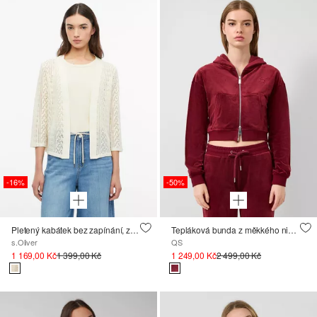
-16%
-50%
Pletený kabátek bez zapínání, z ažurového žerzeje
Tepláková bunda z měkkého nicki s výšivkou loga ; QS x Von Dutch
s.Oliver
QS
1 169,00 Kč
1 399,00 Kč
1 249,00 Kč
2 499,00 Kč