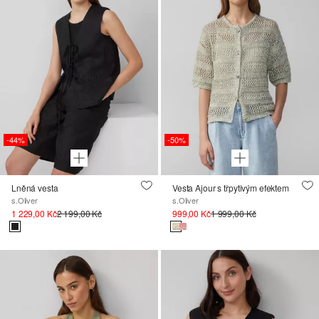
-44%
-50%
Lněná vesta
Vesta Ajour s třpytivým efektem
s.Oliver
s.Oliver
1 229,00 Kč
2 199,00 Kč
999,00 Kč
1 999,00 Kč