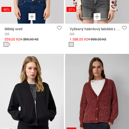
-60%
-21%
Měkký svetr
Vyšívaný halenkový kabátek z mušelínu
QS
QS
559,00 Kč
1 399,00 Kč
1 569,00 Kč
1 999,00 Kč