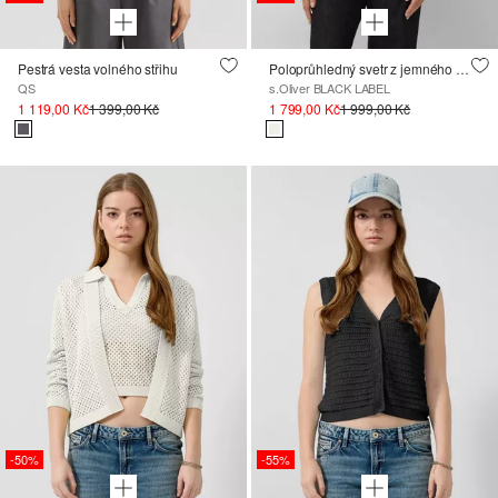
Pestrá vesta volného střihu
Poloprůhledný svetr z jemného úpletu s krátkými rukávy
QS
s.Oliver BLACK LABEL
1 119,00 Kč
1 399,00 Kč
1 799,00 Kč
1 999,00 Kč
-50%
-55%