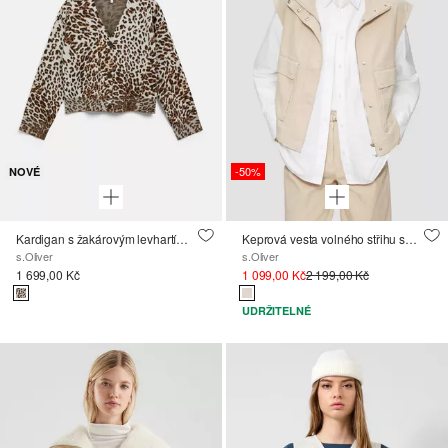
-50%
NOVÉ
Kardigan s žakárovým levhartím vzorem
Keprová vesta volného střihu se stojáčkem.
s.Oliver
s.Oliver
1 699,00 Kč
1 099,00 Kč
2 199,00 Kč
UDRŽITELNÉ