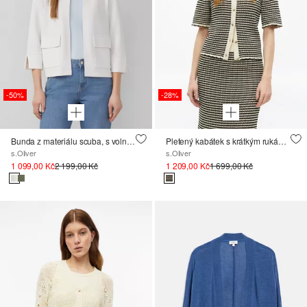
-50%
-28%
Bunda z materiálu scuba, s volnějším střihem Relaxed Fit
Pletený kabátek s krátkým rukávem v úzkém střihu Slim Fit
s.Oliver
s.Oliver
1 099,00 Kč
2 199,00 Kč
1 209,00 Kč
1 699,00 Kč