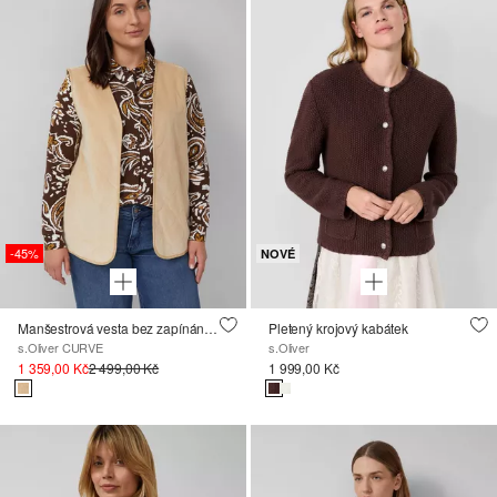
-45%
NOVÉ
Manšestrová vesta bez zapínání, s plyšovou podšívkou
Pletený krojový kabátek
s.Oliver CURVE
s.Oliver
1 359,00 Kč
2 499,00 Kč
1 999,00 Kč