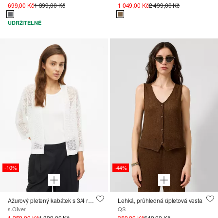
699,00 Kč
1 399,00 Kč
1 049,00 Kč
2 499,00 Kč
UDRŽITELNÉ
-10%
-44%
Ažurový pletený kabátek s 3/4 rukávy
Lehká, průhledná úpletová vesta
s.Oliver
QS
1 259,00 Kč
1 399,00 Kč
359,00 Kč
649,00 Kč