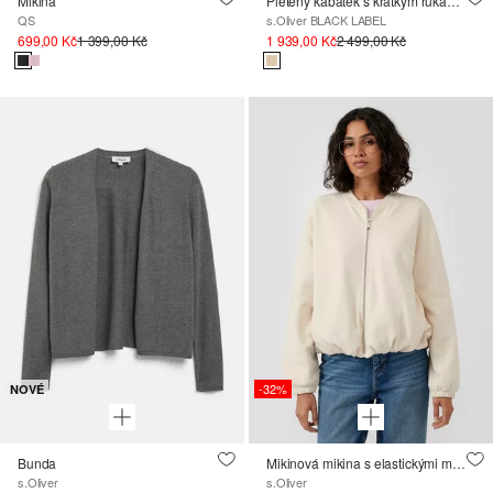
Mikina
Pletený kabátek s krátkým rukávem a ažurovým vzorem
QS
s.Oliver BLACK LABEL
699,00 Kč
1 399,00 Kč
1 939,00 Kč
2 499,00 Kč
-32%
NOVÉ
Bunda
Mikinová mikina s elastickými manžetami
s.Oliver
s.Oliver