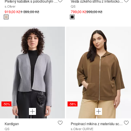
Pletený kabátek s polodlouhým rukávem
Vesta úzkého střihu z interlockového žerzeje
s.Oliver
QS
919,00 Kč
1 399,00 Kč
799,00 Kč
999,00 Kč
-50%
-58%
Kardigan
Propínací mikina z materiálu scuba s širokými 3/4 rukávy
QS
s.Oliver CURVE