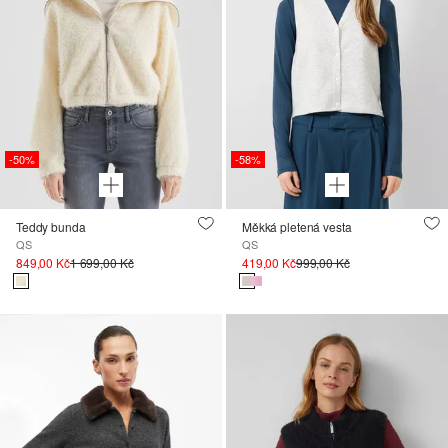
-50%
-58%
Teddy bunda
Měkká pletená vesta
QS
QS
849,00 Kč
1 699,00 Kč
419,00 Kč
999,00 Kč