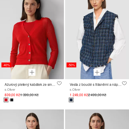
-40%
-50%
Ažurový pletený kabátek ze směsi s viskózou
Vesta z bouclé s třásněmi a náprsními kapsami
s.Oliver
s.Oliver
839,00 Kč
1 399,00 Kč
1 249,00 Kč
2 499,00 Kč