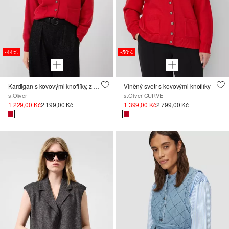
-44%
-50%
Kardigan s kovovými knoflíky, z vlněné směsi
Vlněný svetr s kovovými knoflíky
s.Oliver
s.Oliver CURVE
1 229,00 Kč
2 199,00 Kč
1 399,00 Kč
2 799,00 Kč