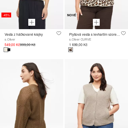
-45%
NOVÉ
Vesta z háčkované krajky
Plyšová vesta s levhartím vzorem a volnějším střihem Relaxed Fit
s.Oliver
s.Oliver CURVE
549,00 Kč
999,00 Kč
1 699,00 Kč