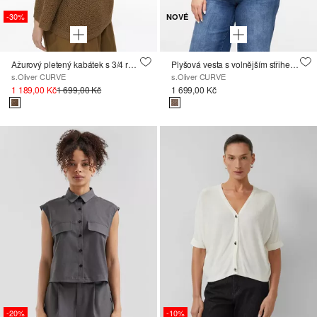
-30%
NOVÉ
Ažurový pletený kabátek s 3/4 rukávy
Plyšová vesta s volnějším střihem Relaxed Fit
s.Oliver CURVE
s.Oliver CURVE
1 189,00 Kč
1 699,00 Kč
1 699,00 Kč
-20%
-10%