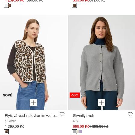
-50%
NOVÉ
Plyšová vesta s levhartím vzorem a volnějším střihem Relaxed Fit
Skvrnitý svetr
s.Oliver
QS
1 399,00 Kč
699,00 Kč
1 399,00 Kč