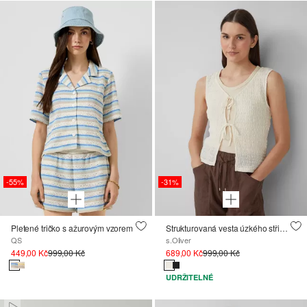
-55%
-31%
Pletené tričko s ažurovým vzorem
Strukturovaná vesta úzkého střihu z bavlněné směsi
QS
s.Oliver
449,00 Kč
999,00 Kč
689,00 Kč
999,00 Kč
UDRŽITELNÉ
Paused • Muted