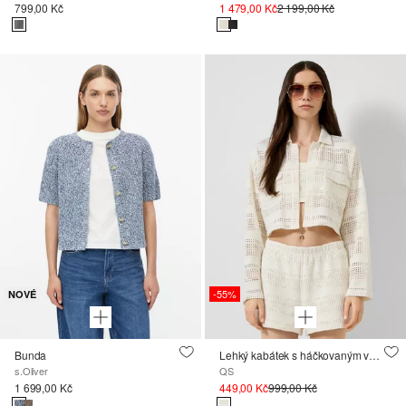
799,00 Kč
1 479,00 Kč
2 199,00 Kč
-55%
NOVÉ
Bunda
Lehký kabátek s háčkovaným vzhledem
s.Oliver
QS
1 699,00 Kč
449,00 Kč
999,00 Kč