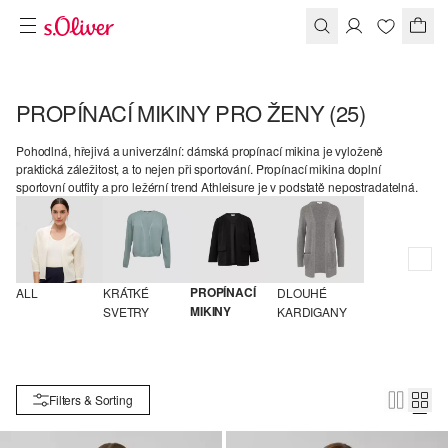
PROPÍNACÍ MIKINY PRO ŽENY
(25)
Pohodlná, hřejivá a univerzální: dámská propínací mikina je vyloženě
praktická záležitost, a to nejen při sportování. Propínací mikina doplní
sportovní outfity a pro ležérní trend Athleisure je v podstatě nepostradatelná.
PROPÍNACÍ 
ALL
KRÁTKÉ 
DLOUHÉ 
MIKINY
SVETRY
KARDIGANY
Filters & Sorting