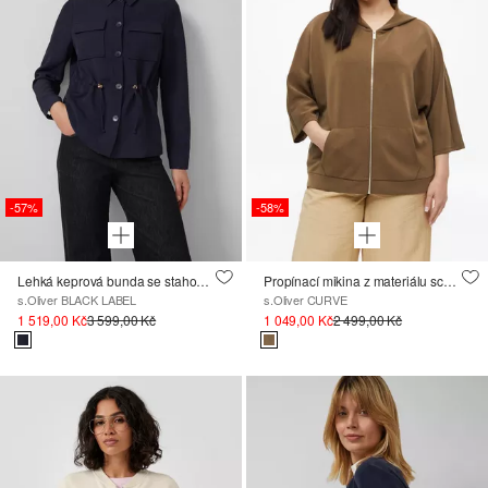
-57%
-58%
Lehká keprová bunda se stahovací šňůrkou v pase
Propínací mikina z materiálu scuba s širokými 3/4 rukávy
s.Oliver BLACK LABEL
s.Oliver CURVE
1 519,00 Kč
3 599,00 Kč
1 049,00 Kč
2 499,00 Kč