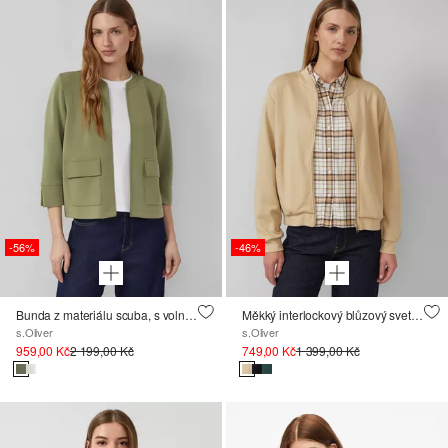
-56%
-46%
Bunda z materiálu scuba, s volnějším střihem Relaxed Fit
Měkký interlockový blůzový svetr s rozparky na kapsách
s.Oliver
s.Oliver
959,00 Kč
2 199,00 Kč
749,00 Kč
1 399,00 Kč