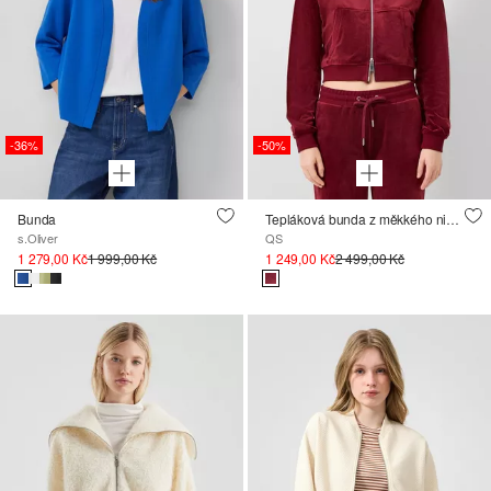
-36%
-50%
Bunda
Tepláková bunda z měkkého nicki s výšivkou loga ; QS x Von Dutch
s.Oliver
QS
1 279,00 Kč
1 999,00 Kč
1 249,00 Kč
2 499,00 Kč