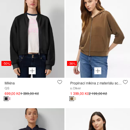
-50%
-36%
Mikina
Propínací mikina z materiálu scuba s širokými 3/4 rukávy
QS
s.Oliver
699,00 Kč
1 399,00 Kč
1 399,00 Kč
2 199,00 Kč