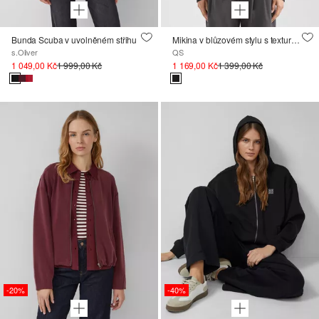
Bunda Scuba v uvolněném střihu
Mikina v blůzovém stylu s texturovaným vzorem
s.Oliver
QS
1 049,00 Kč
1 999,00 Kč
1 169,00 Kč
1 399,00 Kč
-20%
-40%