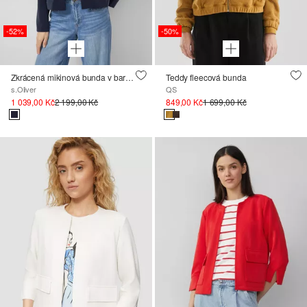
-52%
-50%
Zkrácená mikinová bunda v barvě Scuba
Teddy fleecová bunda
s.Oliver
QS
1 039,00 Kč
2 199,00 Kč
849,00 Kč
1 699,00 Kč