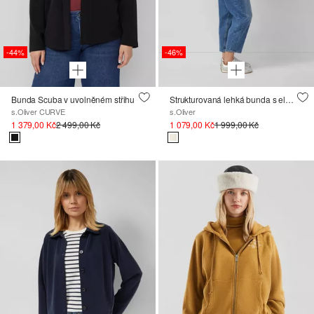
-44%
-46%
Bunda Scuba v uvolněném střihu
Strukturovaná lehká bunda s elastickým pasem
s.Oliver CURVE
s.Oliver
1 379,00 Kč
2 499,00 Kč
1 079,00 Kč
1 999,00 Kč