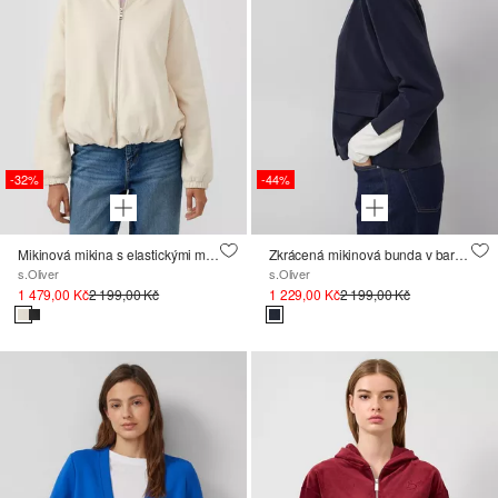
-32%
-44%
Mikinová mikina s elastickými manžetami
Zkrácená mikinová bunda v barvě Scuba
s.Oliver
s.Oliver
1 479,00 Kč
2 199,00 Kč
1 229,00 Kč
2 199,00 Kč