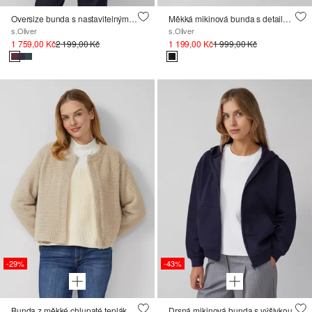
Oversize bunda s nastavitelným spodním lemem
Měkká mikinová bunda s detaily s drahokamy
s.Oliver
s.Oliver
1 759,00 Kč
2 199,00 Kč
1 199,00 Kč
1 999,00 Kč
-29%
-43%
Bunda z měkké chlupaté teplákoviny
Drsná mikinová bunda s výšivkou