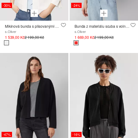
-30%
-24%
Mikinová bunda s plisovanými detaily
Bunda z materiálu scuba s volnějším střihem Relaxed Fit a 3/4 rukávy
s.Oliver
s.Oliver
1 539,00 Kč
2 199,00 Kč
1 669,00 Kč
2 199,00 Kč
-47%
-16%