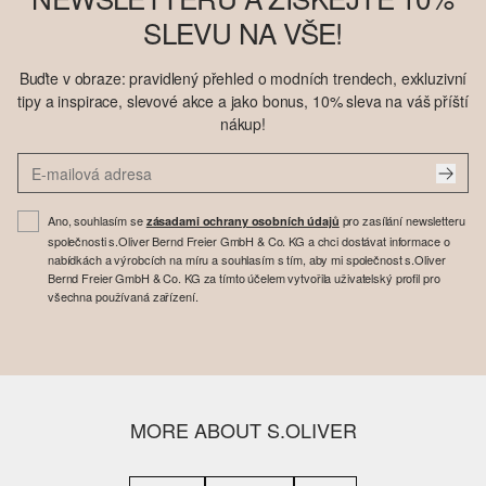
SLEVU NA VŠE!
Buďte v obraze: pravidlený přehled o modních trendech, exkluzivní
tipy a inspirace, slevové akce a jako bonus, 10% sleva na váš příští
nákup!
Ano, souhlasím se
pro zasílání newsletteru
zásadami ochrany osobních údajů
společnosti s.Oliver Bernd Freier GmbH & Co. KG a chci dostávat informace o
nabídkách a výrobcích na míru a souhlasím s tím, aby mi společnost s.Oliver
Bernd Freier GmbH & Co. KG za tímto účelem vytvořila uživatelský profil pro
všechna používaná zařízení.
MORE ABOUT S.OLIVER