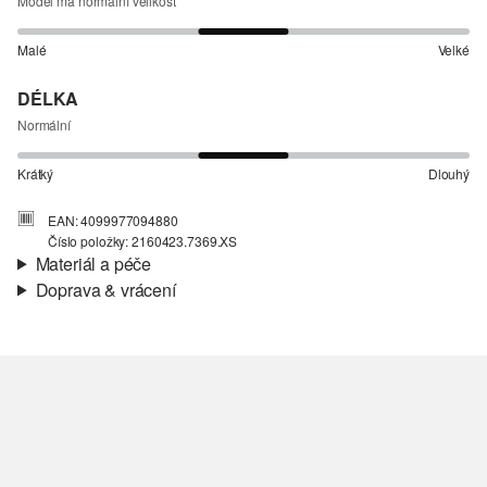
Model má normální velikost
Malé
Velké
DÉLKA
Normální
Krátký
Dlouhý
EAN: 4099977094880
Číslo položky: 2160423.7369.XS
Materiál a péče
Doprava & vrácení
Materiál:
Tkanina
Informace o přepravě
Podšívka:
Tkanina
Vaše objednávka bude odeslána do 4-8 pracovních dnů
prostřednictvím společnosti Česká pošta. Náklady na dopravu pro
standardní doručení jsou 119,00 Kč .
Vrácení zboží