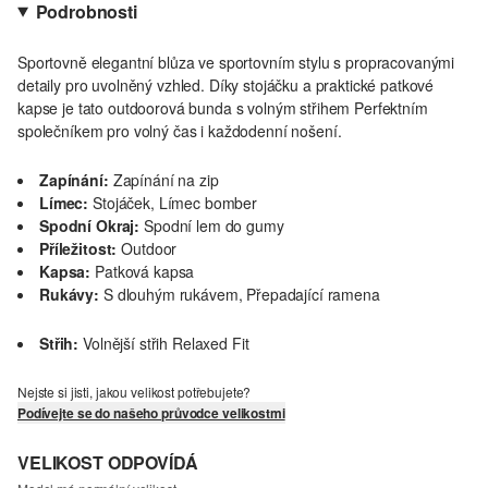
Podrobnosti
Sportovně elegantní blůza ve sportovním stylu s propracovanými
detaily pro uvolněný vzhled. Díky stojáčku a praktické patkové
kapse je tato outdoorová bunda s volným střihem Perfektním
společníkem pro volný čas i každodenní nošení.
Zapínání:
Zapínání na zip
Límec:
Stojáček, Límec bomber
Spodní Okraj:
Spodní lem do gumy
Příležitost:
Outdoor
Kapsa:
Patková kapsa
Rukávy:
S dlouhým rukávem, Přepadající ramena
Střih:
Volnější střih Relaxed Fit
Nejste si jisti, jakou velikost potřebujete?
Podívejte se do našeho průvodce velikostmi
VELIKOST ODPOVÍDÁ