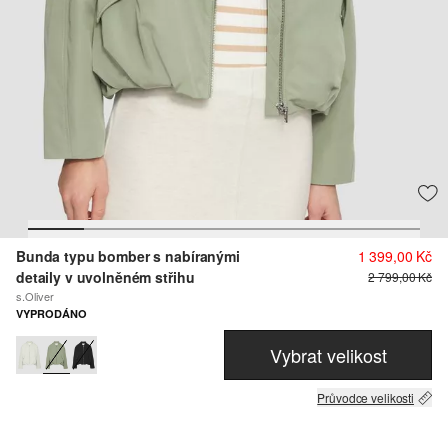
Bunda typu bomber s nabíranými
1 399,00 Kč
detaily v uvolněném střihu
2 799,00 Kč
s.Oliver
VYPRODÁNO
Vybrat velikost
Průvodce velikosti