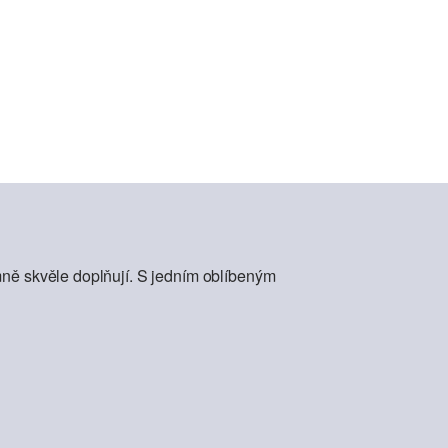
mně skvěle doplňují. S jedním oblíbeným