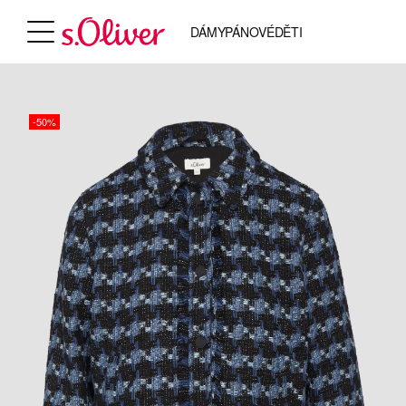
DÁMY
PÁNOVÉ
DĚTI
-50%