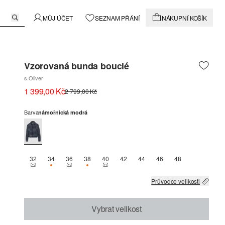
MŮJ ÚČET
SEZNAM PŘÁNÍ
NÁKUPNÍ KOŠÍK
Vzorovaná bunda bouclé
s.Oliver
1 399,00 Kč
2 799,00 Kč
Barva
námořnická modrá
32
34
36
38
40
42
44
46
48
THIS SIZE IS CURRENTLY OUT OF STOCK
K DISPOZICI POUZE 1
THIS SIZE IS CURRENTLY OUT OF STOCK
K DISPOZICI POUZE 2
THIS SIZE IS CURRENTLY OUT OF STOCK
Průvodce velikosti
Vybrat velikost