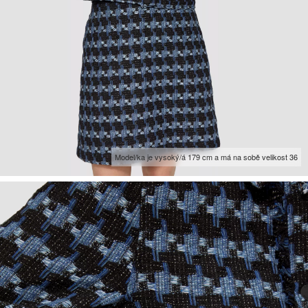
Model/ka je vysoký/á 179 cm a má na sobě velikost 36