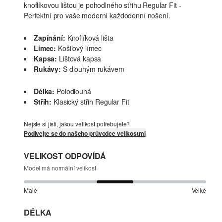
knoflíkovou lištou je pohodlného střihu Regular Fit -
Perfektní pro vaše moderní každodenní nošení.
Zapínání:
Knoflíková lišta
Límec:
Košilový límec
Kapsa:
Lištová kapsa
Rukávy:
S dlouhým rukávem
Délka:
Polodlouhá
Střih:
Klasický střih Regular Fit
Nejste si jisti, jakou velikost potřebujete?
Podívejte se do našeho průvodce velikostmi
VELIKOST ODPOVÍDÁ
Model má normální velikost
Malé
Velké
DÉLKA