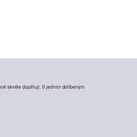
mně skvěle doplňují. S jedním oblíbeným