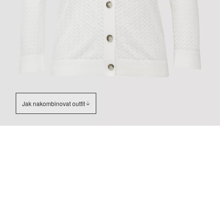
Jak nakombinovat outfit