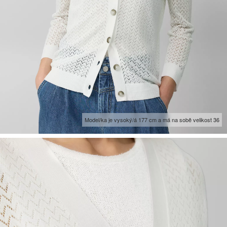
Model/ka je vysoký/á 177 cm a má na sobě velikost 36