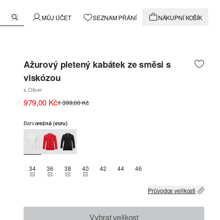
MŮJ ÚČET
SEZNAM PŘÁNÍ
NÁKUPNÍ KOŠÍK
Ažurový pletený kabátek ze směsi s
viskózou
s.Oliver
979,00 Kč
1 399,00 Kč
Barva
režná (ecru)
34
36
38
40
42
44
46
THIS SIZE IS CURRENTLY OUT OF STOCK
THIS SIZE IS CURRENTLY OUT OF STOCK
THIS SIZE IS CURRENTLY OUT OF STOCK
THIS SIZE IS CURRENTLY OUT OF STOCK
Průvodce velikosti
Vybrat velikost