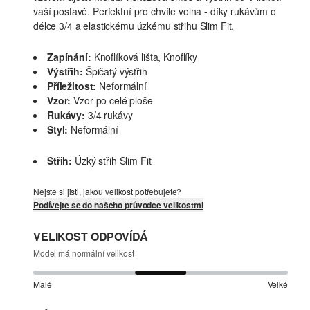
vaší postavě. Perfektní pro chvíle volna - díky rukávům o
délce 3/4 a elastickému úzkému střihu Slim Fit.
Zapínání:
Knoflíková lišta, Knoflíky
Výstřih:
Špičatý výstřih
Příležitost:
Neformální
Vzor:
Vzor po celé ploše
Rukávy:
3/4 rukávy
Styl:
Neformální
Střih:
Úzký střih Slim Fit
Nejste si jisti, jakou velikost potřebujete?
Podívejte se do našeho průvodce velikostmi
VELIKOST ODPOVÍDÁ
Model má normální velikost
Malé
Velké