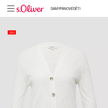
DÁMY
PÁNOVÉ
DĚTI
-30%