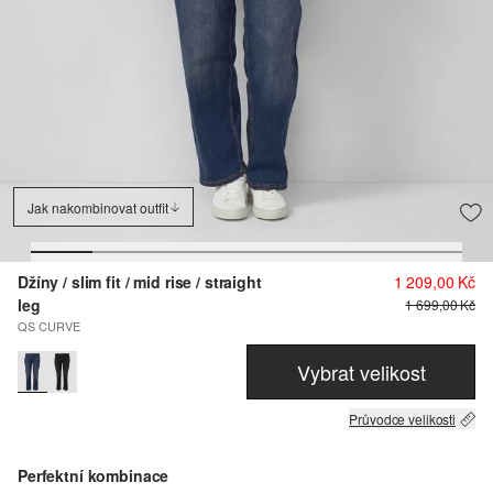
Jak nakombinovat outfit
Džíny / slim fit / mid rise / straight
1 209,00 Kč
leg
1 699,00 Kč
QS CURVE
Vybrat velikost
Průvodce velikosti
Perfektní kombinace