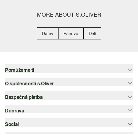
MORE ABOUT S.OLIVER
Dámy
Pánové
Děti
Pomůžeme ti
O společnosti s.Oliver
Nápověda – často kladené otázky
Nápověda k velikostem
Bezpečná platba
Newsletter
Vrácení zboží
s.Oliver Group
Doprava
Platební karta
Nejlepší kategorie
Kariéra
PayPal
Social
Česká pošta
Wish list
Klarna
instagram