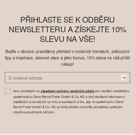
PŘIHLASTE SE K ODBĚRU
NEWSLETTERU A ZÍSKEJTE 10%
SLEVU NA VŠE!
Buďte v obraze: pravidlený přehled o modních trendech, exkluzivní
tipy a inspirace, slevové akce a jako bonus, 10% sleva na váš příští
nákup!
Ano, souhlasím se
pro zasílání newsletteru
zásadami ochrany osobních údajů
společnosti s.Oliver Bernd Freier GmbH & Co. KG a chci dostávat informace o
nabídkách a výrobcích na míru a souhlasím s tím, aby mi společnost s.Oliver
Bernd Freier GmbH & Co. KG za tímto účelem vytvořila uživatelský profil pro
všechna používaná zařízení.