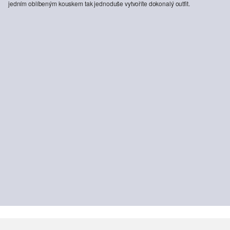
jedním oblíbeným kouskem tak jednoduše vytvoříte dokonalý outfit.
-50%
-50%
Žebrové tričko s dlouhým rukávem
Teddy fleecová bunda
499,00 Kč
999,00 Kč
1 099,00 Kč
2 199,00 Kč