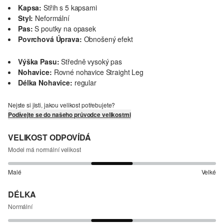
Kapsa:
Střih s 5 kapsami
Styl:
Neformální
Pas:
S poutky na opasek
Povrchová Úprava:
Obnošený efekt
Výška Pasu:
Středně vysoký pas
Nohavice:
Rovné nohavice Straight Leg
Délka Nohavice:
regular
Nejste si jisti, jakou velikost potřebujete?
Podívejte se do našeho průvodce velikostmi
VELIKOST ODPOVÍDÁ
Model má normální velikost
Malé
Velké
DÉLKA
Normální