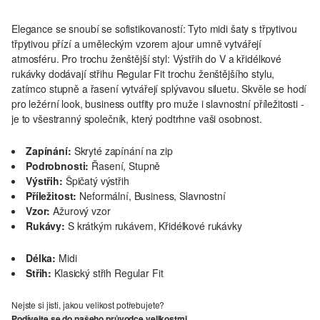
Elegance se snoubí se sofistikovaností: Tyto midi šaty s třpytivou
třpytivou přízí a uměleckým vzorem ajour umně vytvářejí
atmosféru. Pro trochu ženštější styl: Výstřih do V a křidélkové
rukávky dodávají střihu Regular Fit trochu ženštějšího stylu,
zatímco stupně a řasení vytvářejí splývavou siluetu. Skvěle se hodí
pro ležérní look, business outfity pro muže i slavnostní příležitosti -
je to všestranný společník, který podtrhne vaši osobnost.
Zapínání:
Skryté zapínání na zip
Podrobnosti:
Řasení, Stupně
Výstřih:
Špičatý výstřih
Příležitost:
Neformální, Business, Slavnostní
Vzor:
Ažurový vzor
Rukávy:
S krátkým rukávem, Křidélkové rukávky
Délka:
Midi
Střih:
Klasický střih Regular Fit
Nejste si jisti, jakou velikost potřebujete?
Podívejte se do našeho průvodce velikostmi