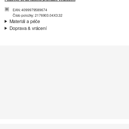
EAN: 4099979589674
Číslo položky: 2176903.04X3.32
Materiál a péče
Doprava & vrácení
Podšívka:
Lehká podšívka, Žerzejová podšívka, Částečná
Informace o přepravě
podšívka
Materiál:
Metalická příze
Vaše objednávka bude odeslána do 4-8 pracovních dnů
prostřednictvím společnosti Česká pošta. Náklady na dopravu pro
standardní doručení jsou 119,00 Kč .
Vrácení zboží
Své zboží nám můžete bezplatně vrátit do 14 dnů.
Nelze bělit chlórem
Nesušit v sušičce
Šetrné praní v pračce na 30 °
Nežehlit při vysoké teplotě
Nelze chemicky čistit