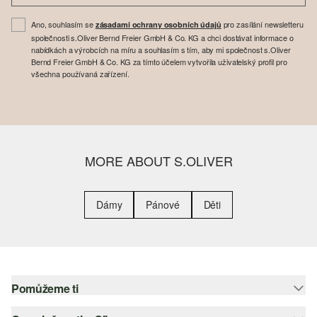
Ano, souhlasím se
pro zasílání newsletteru
zásadami ochrany osobních údajů
společnosti s.Oliver Bernd Freier GmbH & Co. KG a chci dostávat informace o
nabídkách a výrobcích na míru a souhlasím s tím, aby mi společnost s.Oliver
Bernd Freier GmbH & Co. KG za tímto účelem vytvořila uživatelský profil pro
všechna používaná zařízení.
MORE ABOUT S.OLIVER
Dámy
Pánové
Děti
Pomůžeme ti