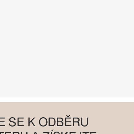
E SE K ODBĚRU