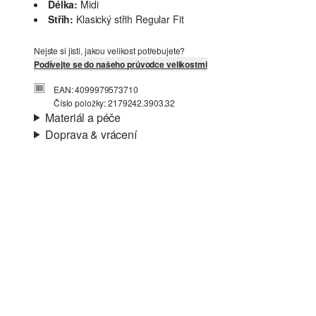
Délka:
Midi
Střih:
Klasický střih Regular Fit
Nejste si jisti, jakou velikost potřebujete?
Podívejte se do našeho průvodce velikostmi
EAN: 4099979573710
Číslo položky: 2179242.3903.32
Materiál a péče
Doprava & vrácení
Charakteristika:
Splývavé
Informace o přepravě
Podšívka:
Lehká podšívka
Materiál:
Směs se lnem
Vaše objednávka bude odeslána do 4-8 pracovních dnů
prostřednictvím společnosti Česká pošta. Náklady na
dopravu pro standardní doručení jsou 119,00 Kč .
Vrácení zboží
Své zboží nám můžete bezplatně vrátit do 14 dnů.
Nelze bělit chlórem
Nesušit v sušičce