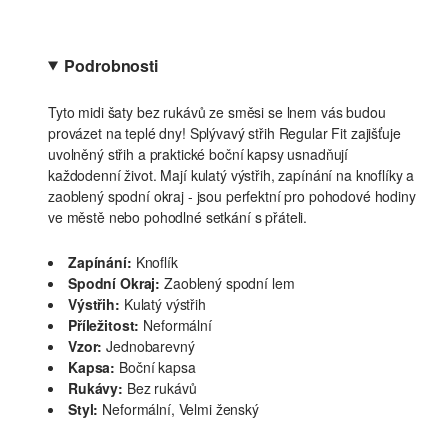
Podrobnosti
Tyto midi šaty bez rukávů ze směsi se lnem vás budou
provázet na teplé dny! Splývavý střih Regular Fit zajišťuje
uvolněný střih a praktické boční kapsy usnadňují
každodenní život. Mají kulatý výstřih, zapínání na knoflíky a
zaoblený spodní okraj - jsou perfektní pro pohodové hodiny
ve městě nebo pohodlné setkání s přáteli.
Zapínání:
Knoflík
Spodní Okraj:
Zaoblený spodní lem
Výstřih:
Kulatý výstřih
Příležitost:
Neformální
Vzor:
Jednobarevný
Kapsa:
Boční kapsa
Rukávy:
Bez rukávů
Styl:
Neformální, Velmi ženský