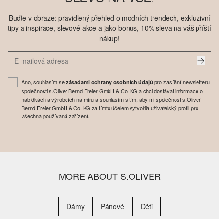
Buďte v obraze: pravidlený přehled o modních trendech, exkluzivní
tipy a inspirace, slevové akce a jako bonus, 10% sleva na váš příští
nákup!
Ano, souhlasím se
pro zasílání newsletteru
zásadami ochrany osobních údajů
společnosti s.Oliver Bernd Freier GmbH & Co. KG a chci dostávat informace o
nabídkách a výrobcích na míru a souhlasím s tím, aby mi společnost s.Oliver
Bernd Freier GmbH & Co. KG za tímto účelem vytvořila uživatelský profil pro
všechna používaná zařízení.
MORE ABOUT S.OLIVER
Dámy
Pánové
Děti