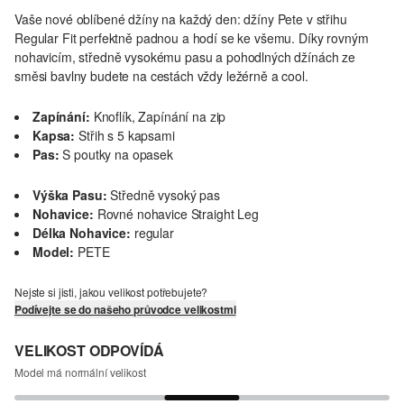
Vaše nové oblíbené džíny na každý den: džíny Pete v střihu
Regular Fit perfektně padnou a hodí se ke všemu. Díky rovným
nohavicím, středně vysokému pasu a pohodlných džínách ze
směsi bavlny budete na cestách vždy ležérně a cool.
Zapínání:
Knoflík, Zapínání na zip
Kapsa:
Střih s 5 kapsami
Pas:
S poutky na opasek
Výška Pasu:
Středně vysoký pas
Nohavice:
Rovné nohavice Straight Leg
Délka Nohavice:
regular
Model:
PETE
Nejste si jisti, jakou velikost potřebujete?
Podívejte se do našeho průvodce velikostmi
VELIKOST ODPOVÍDÁ
Model má normální velikost