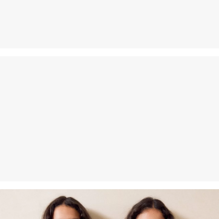
Nežehlit při vysoké teplotě
Nelze chemicky čistit
Šetrné praní v pračce na 40 °