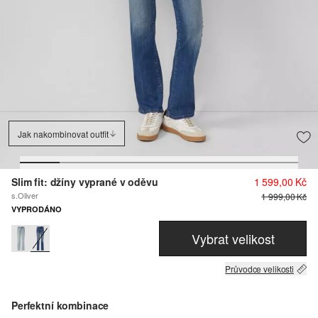
Jak nakombinovat outfit
Slim fit: džíny vyprané v oděvu
1 599,00 Kč
s.Oliver
1 999,00 Kč
VYPRODÁNO
Vybrat velikost
Průvodce velikosti
Perfektní kombinace