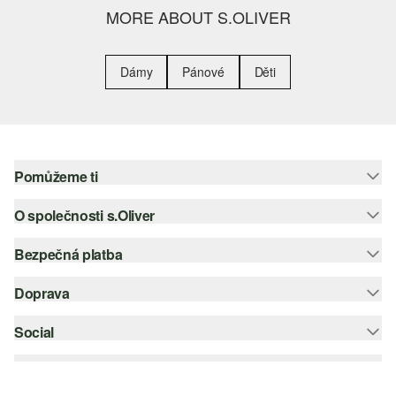
MORE ABOUT S.OLIVER
Dámy
Pánové
Děti
Pomůžeme ti
O společnosti s.Oliver
Nápověda – často kladené otázky
Nápověda k velikostem
Bezpečná platba
Newsletter
Vrácení zboží
s.Oliver Group
Doprava
Platební karta
Nejlepší kategorie
Kariéra
PayPal
Social
Česká pošta
Wish list
Klarna
instagram
Udržitelnost
Dobírka