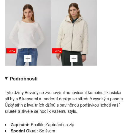
-20%
-20%
Podrobnosti
Tyto džíny Beverly se zvonovými nohavicemi kombinují klasické
střihy s 5 kapsami a moderní design se středně vysokým pasem.
Úzký střih z kvalitních džínů s bavlněnou podšívkou lichotí vaší
siluetě a skvěle se hodí k vašemu stylu.
Zapínání:
Knoflík, Zapínání na zip
Spodní Okraj:
Se švem