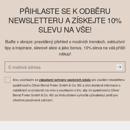
PŘIHLASTE SE K ODBĚRU
NEWSLETTERU A ZÍSKEJTE 10%
SLEVU NA VŠE!
Buďte v obraze: pravidlený přehled o modních trendech, exkluzivní
tipy a inspirace, slevové akce a jako bonus, 10% sleva na váš příští
nákup!
Ano, souhlasím se
pro zasílání newsletteru
zásadami ochrany osobních údajů
společnosti s.Oliver Bernd Freier GmbH & Co. KG a chci dostávat informace o
nabídkách a výrobcích na míru a souhlasím s tím, aby mi společnost s.Oliver
Bernd Freier GmbH & Co. KG za tímto účelem vytvořila uživatelský profil pro
všechna používaná zařízení.