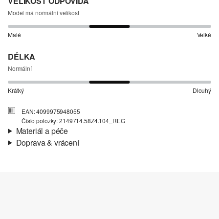
VELIKOST ODPOVÍDÁ
Model má normální velikost
Malé
Velké
DÉLKA
Normální
Krátký
Dlouhý
EAN: 4099975948055
Číslo položky: 2149714.58Z4.104_REG
Materiál a péče
Doprava & vrácení
Materiál:
Denim (džínovina), Bavlněný streč
Informace o přepravě
Materiál:
Směs s bavlnou
Vaše objednávka bude odeslána do 4-8 pracovních dnů
prostřednictvím společnosti Česká pošta. Náklady na dopravu pro
standardní doručení jsou 119,00 Kč .