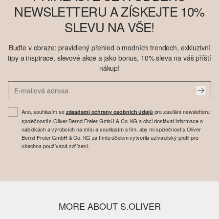
NEWSLETTERU A ZÍSKEJTE 10%
SLEVU NA VŠE!
Buďte v obraze: pravidlený přehled o modních trendech, exkluzivní
tipy a inspirace, slevové akce a jako bonus, 10% sleva na váš příští
nákup!
Ano, souhlasím se
pro zasílání newsletteru
zásadami ochrany osobních údajů
společnosti s.Oliver Bernd Freier GmbH & Co. KG a chci dostávat informace o
nabídkách a výrobcích na míru a souhlasím s tím, aby mi společnost s.Oliver
Bernd Freier GmbH & Co. KG za tímto účelem vytvořila uživatelský profil pro
všechna používaná zařízení.
MORE ABOUT S.OLIVER