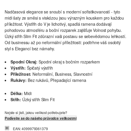
Nadčasová elegance se snoubí s moderní sofistikovaností - tyto
midi šaty ze směsi s viskózou jsou výrazným kouskem pro každou
příležitost. Výstřih do V je lichotivý, spadlá ramena dodávají
pohodovou atmosféru a boční rozparek zajišťuje Volnost pohybu.
Úzký střih Slim Fit zdůrazní vaši postavu se sebevědomou lehkostí.
Od businessu až po neformální příležitosti: podtrhne váš osobitý
styl s Elegancí bez námahy.
Spodní Okraj:
Spodní okraj s bočním rozparkem
Výstřih:
Špičatý výstřih
Příležitost:
Neformální, Business, Slavnostní
Rukávy:
Bez rukávů, Přepadající ramena
Délka:
Midi
Střih:
Úzký střih Slim Fit
Nejste si jisti, jakou velikost potřebujete?
Podívejte se do našeho průvodce velikostmi
EAN: 4099979361379