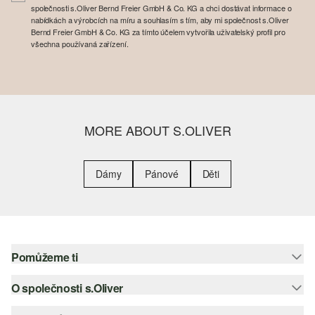
společnosti s.Oliver Bernd Freier GmbH & Co. KG a chci dostávat informace o
nabídkách a výrobcích na míru a souhlasím s tím, aby mi společnost s.Oliver
Bernd Freier GmbH & Co. KG za tímto účelem vytvořila uživatelský profil pro
všechna používaná zařízení.
MORE ABOUT S.OLIVER
Dámy
Pánové
Děti
Pomůžeme ti
O společnosti s.Oliver
Nápověda – často kladené otázky
Nápověda k velikostem