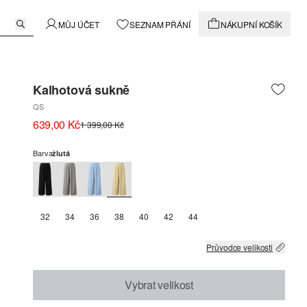
MŮJ ÚČET
SEZNAM PŘÁNÍ
NÁKUPNÍ KOŠÍK
Kalhotová sukně
QS
639,00 Kč
1 399,00 Kč
Barva
žlutá
32
34
36
38
40
42
44
Průvodce velikosti
Vybrat velikost