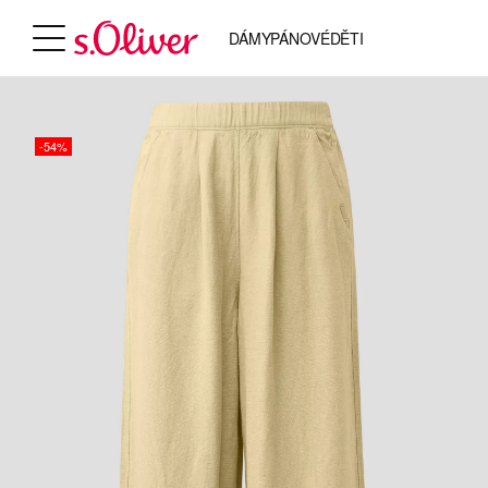
DÁMY
PÁNOVÉ
DĚTI
-54%