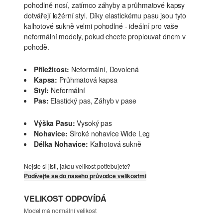
pohodlně nosí, zatímco záhyby a průhmatové kapsy
dotvářejí ležérní styl. Díky elastickému pasu jsou tyto
kalhotové sukně velmi pohodlné - ideální pro vaše
neformální modely, pokud chcete proplouvat dnem v
pohodě.
Příležitost:
Neformální, Dovolená
Kapsa:
Průhmatová kapsa
Styl:
Neformální
Pas:
Elastický pas, Záhyb v pase
Výška Pasu:
Vysoký pas
Nohavice:
Široké nohavice Wide Leg
Délka Nohavice:
Kalhotová sukně
Nejste si jisti, jakou velikost potřebujete?
Podívejte se do našeho průvodce velikostmi
VELIKOST ODPOVÍDÁ
Model má normální velikost