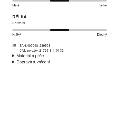
Malé
Velké
DÉLKA
Normální
Krátký
Dlouhý
EAN: 4099981239598
Číslo položky: 2179918.1101.32
Materiál a péče
Doprava & vrácení
Materiál:
Tkanina
Informace o přepravě
Charakteristika:
Prodyšné
Materiál:
Směs se lnem
Vaše objednávka bude odeslána do 4-8 pracovních dnů
prostřednictvím společnosti Česká pošta. Náklady na
dopravu pro standardní doručení jsou 119,00 Kč .
Vrácení zboží