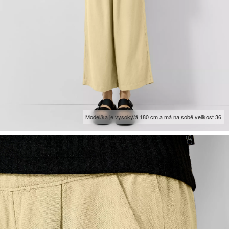
Model/ka je vysoký/á 180 cm a má na sobě velikost 36