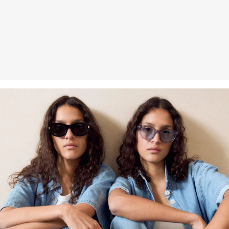
Vlákna s certifikátem udržitelnosti
V oblasti vláken s certifikátem udržitelnosti používáme přírodní
vlákna z obnovitelných zdrojů. Pěstování surovin k jejich výrobě je
šetrné ke zdrojům.
Podpora Better Cotton: Když se rozhodnete pro naše výrobky z
bavlny, podpoříte tím naši investici do úsilí organizace Better
Cotton pomáhat komunitám, aby se zachovaly a prosperovaly. A
zároveň podpoříte jejich snahu chránit a obnovovat životní
prostředí. Organizace Better Cotton podporuje zemědělské
komunity ze sociálního, ekologického a ekonomického hlediska
tak, že školí zemědělce v oblasti udržitelnějších zemědělských
metod. Tento výrobek byl vyroben systémem hmotnostní bilance, a
proto bavlnu Better Cotton nemusí obsahovat. Další informace
najdete na
soliver-group.com