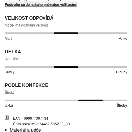
Podívejte se do našeho průvodce velikostmi
VELIKOST ODPOVÍDÁ
Model má normální velikost
Malé
Velké
DÉLKA
Normální
Krátký
Dlouhý
PODLE KONFEKCE
Široký
Široký
Úzké
EAN: 4099977397134
Číslo položky: 2164467.5852.29_30
Materiál a péče