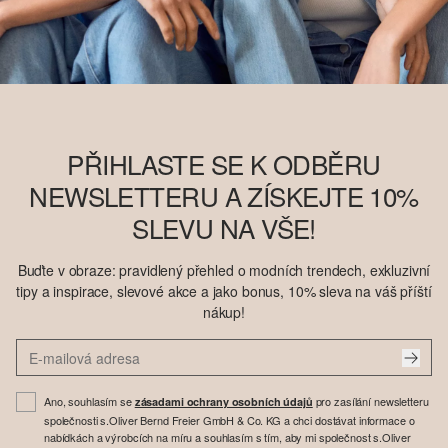
PŘIHLASTE SE K ODBĚRU
NEWSLETTERU A ZÍSKEJTE 10%
SLEVU NA VŠE!
Buďte v obraze: pravidlený přehled o modních trendech, exkluzivní
tipy a inspirace, slevové akce a jako bonus, 10% sleva na váš příští
nákup!
Ano, souhlasím se
pro zasílání newsletteru
zásadami ochrany osobních údajů
společnosti s.Oliver Bernd Freier GmbH & Co. KG a chci dostávat informace o
nabídkách a výrobcích na míru a souhlasím s tím, aby mi společnost s.Oliver