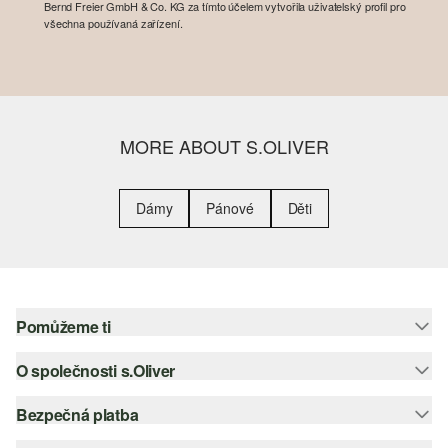
Bernd Freier GmbH & Co. KG za tímto účelem vytvořila uživatelský profil pro
všechna používaná zařízení.
MORE ABOUT S.OLIVER
Dámy
Pánové
Děti
Pomůžeme ti
O společnosti s.Oliver
Nápověda – často kladené otázky
Nápověda k velikostem
Bezpečná platba
Newsletter
Vrácení zboží