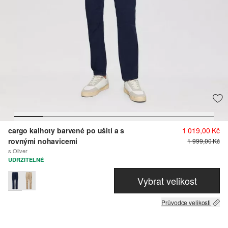
cargo kalhoty barvené po ušití a s
1 019,00 Kč
rovnými nohavicemi
1 999,00 Kč
s.Oliver
UDRŽITELNÉ
Vybrat velikost
Průvodce velikosti