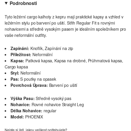
Podrobnosti
Tyto ležérní cargo kalhoty z kepru mají praktické kapsy a vzhled v
ležérním stylu po barvení po ušití. Střih Regular Fit s rovnými
nohavicemi a středně vysokým pasem je ideálním společníkem pro
vaše neformální outfity.
Zapínání:
Knoflík, Zapínání na zip
Příležitost:
Neformální
Kapsa:
Patková kapsa, Kapsa na drobné, Průhmatová kapsa,
Cargo kapsa
Styl:
Neformální
Pas:
S poutky na opasek
Povrchová Úprava:
Barvení po ušití
Výška Pasu:
Středně vysoký pas
Nohavice:
Rovné nohavice Straight Leg
Délka Nohavice:
regular
Model:
PHOENIX
Nejste si jisti, jakou velikost potřebujete?